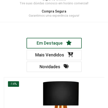
Tire suas dúvidas conosco em horário comercial!
Home Theater
Compra Segura
Painel
Garantimos uma experiência segura!
Rack
Aparador
Em Destaque
Balcão
Bancada
Mais Vendidos
Buffets
Novidades
Livreiro
Luminária
-14%
Mesa de Apoio
Mesa de Centro