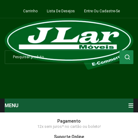
Carrinho
Lista De Desejos
Entre Ou Cadastre-Se
MENU
Início
Pagamento
12x sem juros* no cartão ou boleto!
Sala de Estar ⬇
Suporte Online