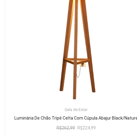
Mesa de Canto
Mesa Lateral
Nicho
Sala de Jantar ⬇
Mesa de Jantar
Mesa
Cristaleira
Adega
Buffets
ADICIONAR AO CARRINHO
Sala de Estar
Quarto ⬇
Luminária De Chão Tripé Celta Com Cúpula Abajur Black/Natur
Cama
O
O
R$
262,99
R$
224,99
preço
preço