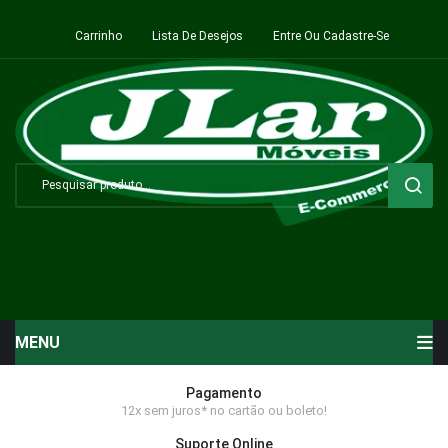
Carrinho
Lista De Desejos
Entre Ou Cadastre-Se
MENU
Início
Pagamento
12x sem juros* no cartão ou boleto!
Sala de Estar ⬇
Suporte Online