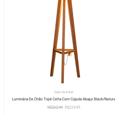
Mesa de Canto
Mesa Lateral
Nicho
Sala de Jantar ⬇
Mesa de Jantar
Mesa
Cristaleira
Adega
Buffets
ADICIONAR AO CARRINHO
Sala de Estar
Quarto ⬇
Luminária De Chão Tripé Celta Com Cúpula Abajur Black/Natur
Cama
O
O
R$
262,99
R$
224,99
preço
preço