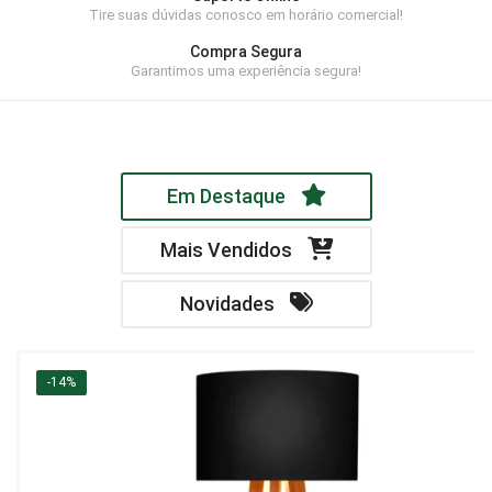
Tire suas dúvidas conosco em horário comercial!
Home Theater
Compra Segura
Painel
Garantimos uma experiência segura!
Rack
Aparador
Em Destaque
Balcão
Bancada
Mais Vendidos
Buffets
Novidades
Livreiro
Luminária
-14%
Mesa de Apoio
Mesa de Centro