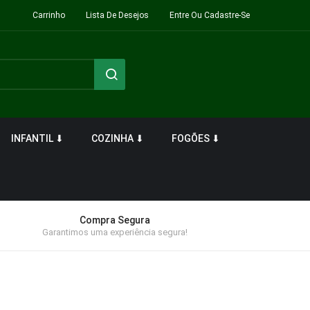
Carrinho
Lista De Desejos
Entre Ou Cadastre-Se
INFANTIL ⬇
COZINHA ⬇
FOGÕES ⬇
Compra Segura
Garantimos uma experiência segura!