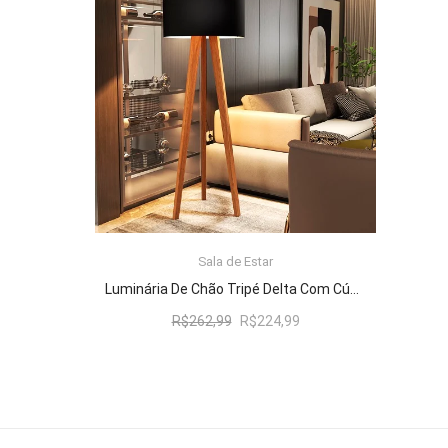
R$262,99.
R$224,99.
Sala de Estar
ADICIONAR AO CARRINHO
Luminária De Chão Tripé Delta Com Cúpula Abajur Black/Nature
O
O
R$
262,99
R$
224,99
preço
preço
original
atual
era:
é:
R$262,99.
R$224,99.