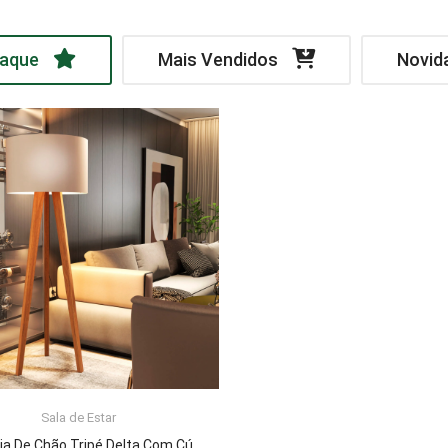
aque
Mais Vendidos
Novid
Sala de Estar
LER MAIS
Luminária De Chão Tripé Delta Com Cúpula Abajur Off White/Nature