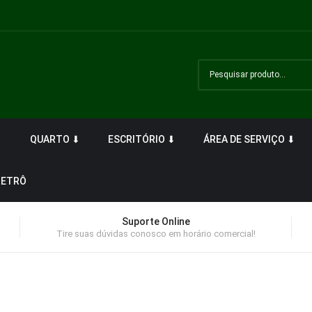
⬇
QUARTO ⬇
ESCRITÓRIO ⬇
ÁREA DE SERVIÇO ⬇
RETRÔ
Suporte Online
Tire suas dúvidas conosco em horário comercial!