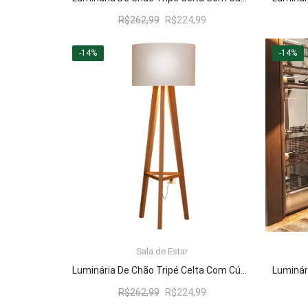
O
O
R$
262,99
R$
224,99
preço
preço
original
atual
-14%
-14%
era:
é:
R$262,99.
R$224,99.
Sala de Estar
LER MAIS
Luminária De Chão Tripé Celta Com Cúpula Abajur Off White/Nature
O
O
R$
262,99
R$
224,99
preço
preço