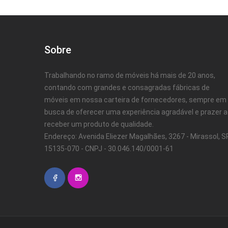
Sobre
Trabalhando no ramo de móveis há mais de 20 anos,
contando com grandes e consagradas fábricas de
móveis em nossa carteira de fornecedores, sempre em
busca de oferecer uma experiência agradável e prazer 
receber um produto de qualidade.
Endereço: Avenida Eliezer Magalhães, 3267 - Mirassol, SP
15135-070 - CNPJ - 30.046.140/0001-61