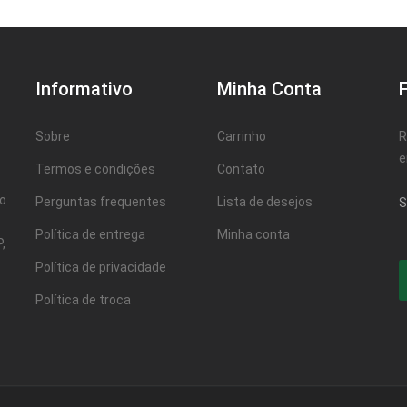
Informativo
Minha Conta
Sobre
Carrinho
R
e
Termos e condições
Contato
ao
Perguntas frequentes
Lista de desejos
Política de entrega
Minha conta
,
Política de privacidade
Política de troca