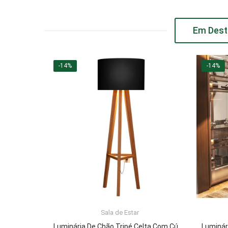
Em Dest
-14%
-14%
Sala de Estar
ADICIONAR AO CARRINHO
Luminária De Chão Tripé Celta Com Cúpula Abajur Black/Nature