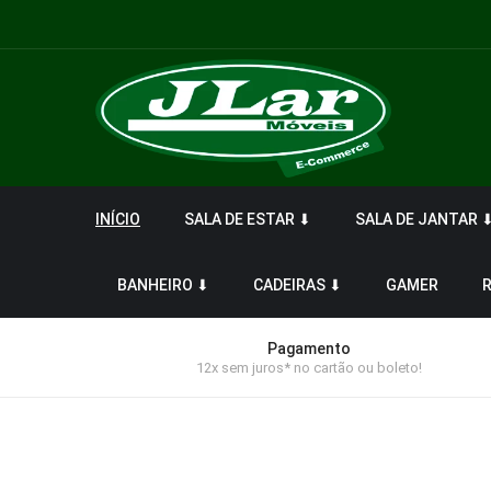
INÍCIO
SALA DE ESTAR ⬇
SALA DE JANTAR 
BANHEIRO ⬇
CADEIRAS ⬇
GAMER
Pagamento
12x sem juros* no cartão ou boleto!