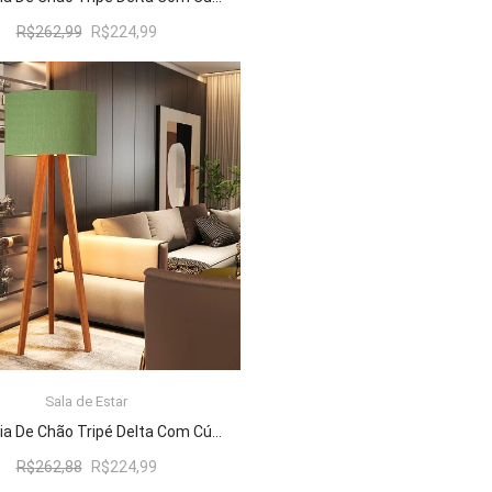
O
O
R$
262,99
R$
224,99
preço
preço
original
atual
era:
é:
R$262,99.
R$224,99.
Sala de Estar
ADICIONAR AO CARRINHO
Luminária De Chão Tripé Delta Com Cúpula Abajur Verde/Nature
O
O
R$
262,88
R$
224,99
preço
preço