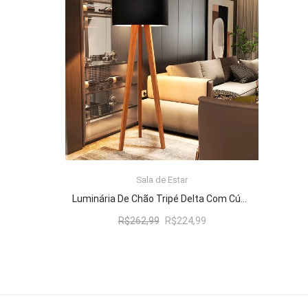
R$262,99.
R$224,99.
Sala de Estar
ADICIONAR AO CARRINHO
Luminária De Chão Tripé Delta Com Cúpula Abajur Black/Nature
O
O
R$
262,99
R$
224,99
preço
preço
original
atual
era:
é:
R$262,99.
R$224,99.