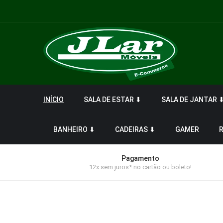
INÍCIO
SALA DE ESTAR ⬇
SALA DE JANTAR 
BANHEIRO ⬇
CADEIRAS ⬇
GAMER
Pagamento
12x sem juros* no cartão ou boleto!