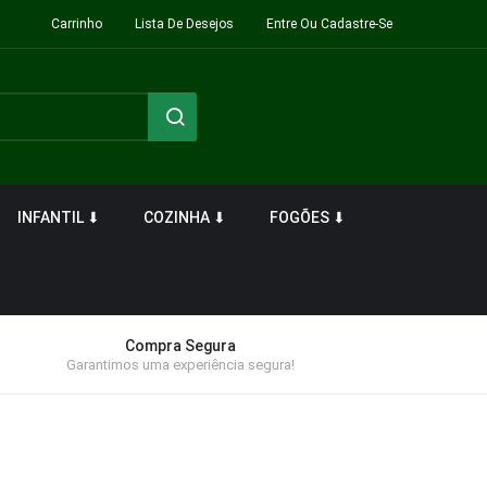
Carrinho
Lista De Desejos
Entre Ou Cadastre-Se
INFANTIL ⬇
COZINHA ⬇
FOGÕES ⬇
Compra Segura
Garantimos uma experiência segura!