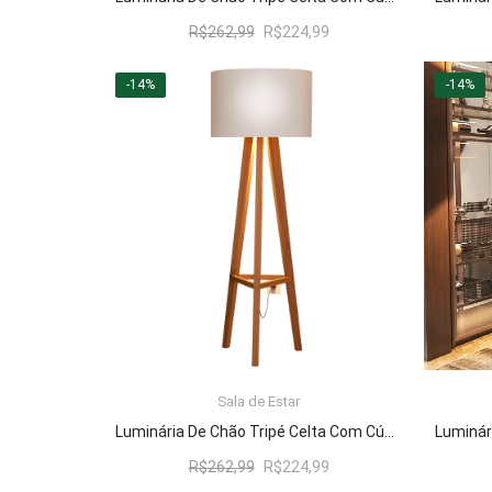
O
O
R$
262,99
R$
224,99
preço
preço
original
atual
-14%
-14%
era:
é:
R$262,99.
R$224,99.
Sala de Estar
LER MAIS
Luminária De Chão Tripé Celta Com Cúpula Abajur Off White/Nature
O
O
R$
262,99
R$
224,99
preço
preço