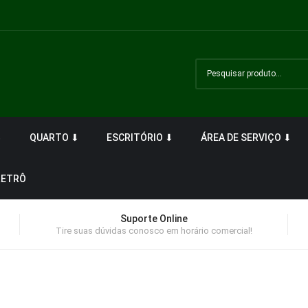
⬇
QUARTO ⬇
ESCRITÓRIO ⬇
ÁREA DE SERVIÇO ⬇
RETRÔ
Suporte Online
Tire suas dúvidas conosco em horário comercial!