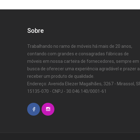
Sobre
Trabalhando no ramo de móveis há mais de 20 anos,
contando com grandes e consagradas fábricas de
móveis em nossa carteira de fornecedores, sempre em
busca de oferecer uma experiência agradável e prazer 
receber um produto de qualidade.
Endereço: Avenida Eliezer Magalhães, 3267 - Mirassol, SP
15135-070 - CNPJ - 30.046.140/0001-61