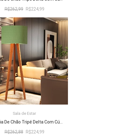
O
O
R$
262,99
R$
224,99
preço
preço
original
atual
era:
é:
R$262,99.
R$224,99.
Sala de Estar
ADICIONAR AO CARRINHO
Luminária De Chão Tripé Delta Com Cúpula Abajur Verde/Nature
O
O
R$
262,88
R$
224,99
preço
preço