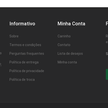
Informativo
Minha Conta
Sobre
Carrinho
R
e
Termos e condições
Contato
ao
Perguntas frequentes
Lista de desejos
Política de entrega
Minha conta
,
Política de privacidade
Política de troca