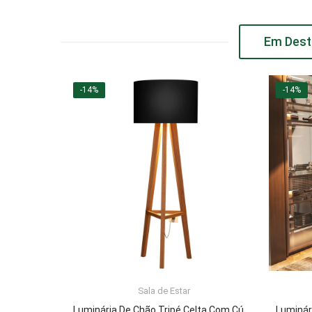
Em Dest
-14%
-14%
Sala de Estar
ADICIONAR AO CARRINHO
Luminária De Chão Tripé Celta Com Cúpula Abajur Black/Nature