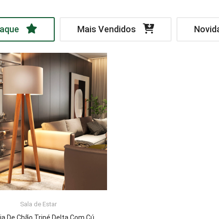
aque
Mais Vendidos
Novid
Sala de Estar
LER MAIS
Luminária De Chão Tripé Delta Com Cúpula Abajur Off White/Nature