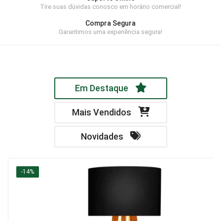
Tire suas dúvidas conosco em horário comercial!
Home Theater
Compra Segura
Painel
Garantimos uma experiência segura!
Rack
Aparador
Em Destaque
Balcão
Bancada
Mais Vendidos
Buffets
Novidades
Livreiro
Luminária
-14%
Mesa de Apoio
Mesa de Centro