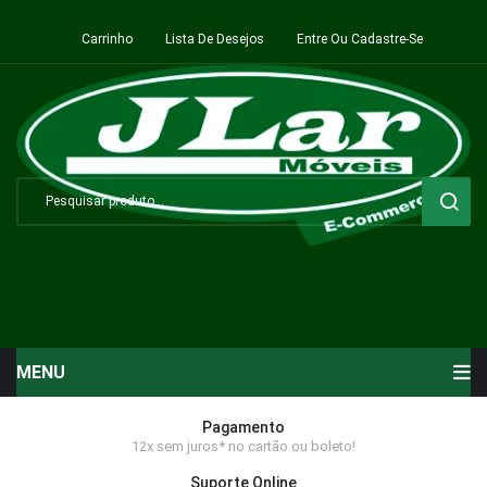
Carrinho
Lista De Desejos
Entre Ou Cadastre-Se
MENU
Início
Pagamento
12x sem juros* no cartão ou boleto!
Sala de Estar ⬇
Suporte Online