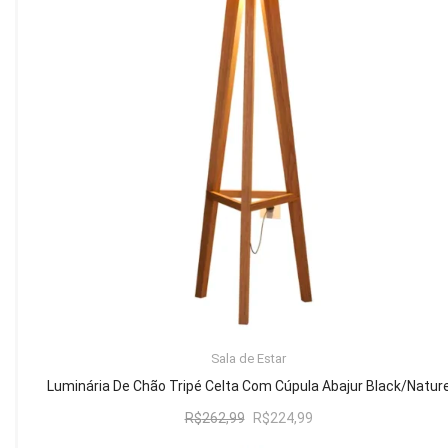
Mesa de Canto
Mesa Lateral
Nicho
Sala de Jantar ⬇
Mesa de Jantar
Mesa
Cristaleira
Adega
Buffets
ADICIONAR AO CARRINHO
Sala de Estar
Quarto ⬇
Luminária De Chão Tripé Celta Com Cúpula Abajur Black/Natur
Cama
O
O
R$
262,99
R$
224,99
preço
preço