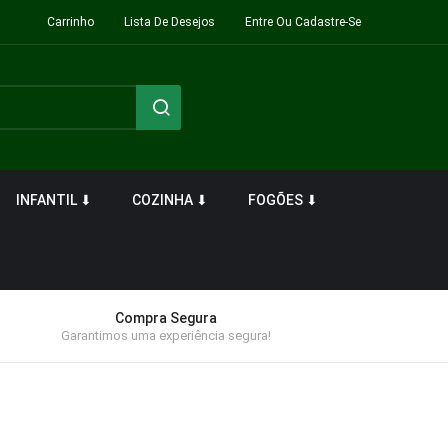
Carrinho
Lista De Desejos
Entre Ou Cadastre-Se
INFANTIL ⬇
COZINHA ⬇
FOGÕES ⬇
Compra Segura
Garantimos uma experiência segura!