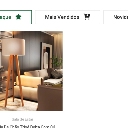
aque
Mais Vendidos
Novid
Sala de Estar
LER MAIS
Luminária De Chão Tripé Delta Com Cúpula Abajur Off White/Nature