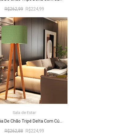
O
O
R$
262,99
R$
224,99
preço
preço
original
atual
era:
é:
R$262,99.
R$224,99.
Sala de Estar
ADICIONAR AO CARRINHO
Luminária De Chão Tripé Delta Com Cúpula Abajur Verde/Nature
O
O
R$
262,88
R$
224,99
preço
preço