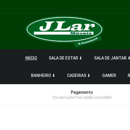
INÍCIO
SALA DE ESTAR ⬇
SALA DE JANTAR 
BANHEIRO ⬇
CADEIRAS ⬇
GAMER
Pagamento
12x sem juros* no cartão ou boleto!