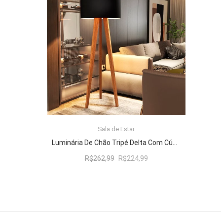
R$262,99.
R$224,99.
Sala de Estar
ADICIONAR AO CARRINHO
Luminária De Chão Tripé Delta Com Cúpula Abajur Black/Nature
O
O
R$
262,99
R$
224,99
preço
preço
original
atual
era:
é:
R$262,99.
R$224,99.