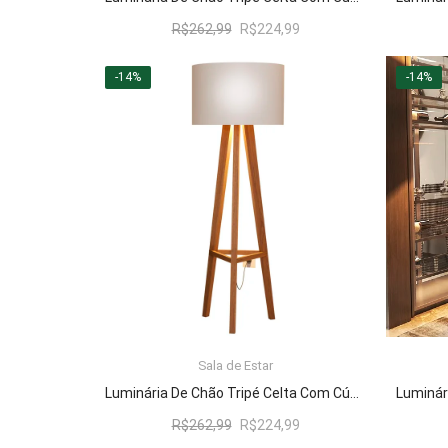
O
O
R$
262,99
R$
224,99
preço
preço
original
atual
-14%
-14%
era:
é:
R$262,99.
R$224,99.
Sala de Estar
LER MAIS
Luminária De Chão Tripé Celta Com Cúpula Abajur Off White/Nature
O
O
R$
262,99
R$
224,99
preço
preço