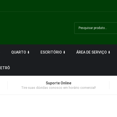
⬇
QUARTO ⬇
ESCRITÓRIO ⬇
ÁREA DE SERVIÇO ⬇
RETRÔ
Suporte Online
Tire suas dúvidas conosco em horário comercial!