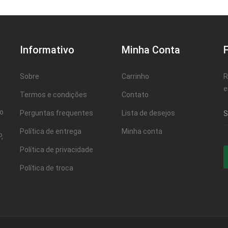
Informativo
Minha Conta
Sobre
Carrinho
R
e
Termos e condições
Contato
ao
Perguntas frequentes
Lista de desejos
Política de entrega
Minha conta
,
Política de privacidade
Política de troca