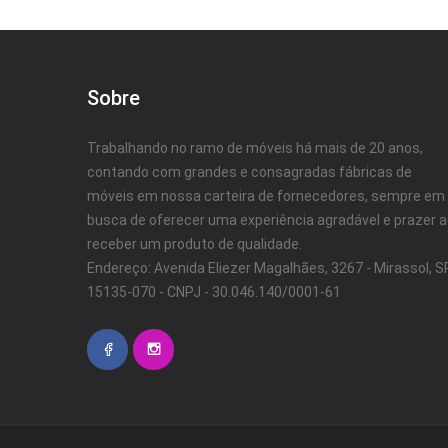
Sobre
Trabalhando no ramo de móveis há mais de 20 anos,
contando com grandes e consagradas fábricas de
móveis em nossa carteira de fornecedores, sempre em
busca de oferecer uma experiência agradável e prazer 
receber um produto de qualidade.
Endereço: Avenida Eliezer Magalhães, 3267 - Mirassol, SP
15135-070 - CNPJ - 30.046.140/0001-61