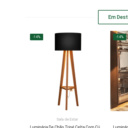
Em Dest
-14%
-14%
Sala de Estar
ADICIONAR AO CARRINHO
Luminária De Chão Tripé Celta Com Cúpula Abajur Black/Nature