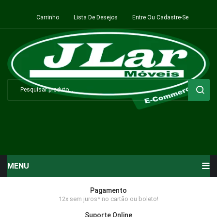
Carrinho
Lista De Desejos
Entre Ou Cadastre-Se
MENU
Início
Pagamento
12x sem juros* no cartão ou boleto!
Sala de Estar ⬇
Suporte Online