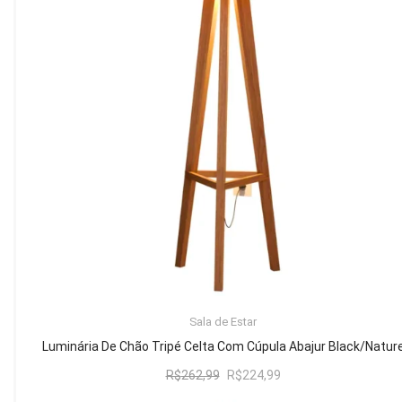
Mesa de Canto
Mesa Lateral
Nicho
Sala de Jantar ⬇
Mesa de Jantar
Mesa
Cristaleira
Adega
Buffets
ADICIONAR AO CARRINHO
Sala de Estar
Quarto ⬇
Luminária De Chão Tripé Celta Com Cúpula Abajur Black/Natur
Cama
O
O
R$
262,99
R$
224,99
preço
preço