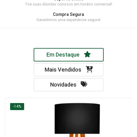
Tire suas dúvidas conosco em horário comercial!
Home Theater
Compra Segura
Painel
Garantimos uma experiência segura!
Rack
Aparador
Em Destaque
Balcão
Bancada
Mais Vendidos
Buffets
Novidades
Livreiro
Luminária
-14%
Mesa de Apoio
Mesa de Centro