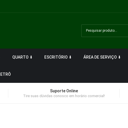
⬇
QUARTO ⬇
ESCRITÓRIO ⬇
ÁREA DE SERVIÇO ⬇
RETRÔ
Suporte Online
Tire suas dúvidas conosco em horário comercial!