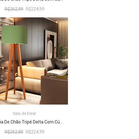
O
O
R$
262,99
R$
224,99
preço
preço
original
atual
era:
é:
R$262,99.
R$224,99.
Sala de Estar
ADICIONAR AO CARRINHO
Luminária De Chão Tripé Delta Com Cúpula Abajur Verde/Nature
O
O
R$
262,88
R$
224,99
preço
preço