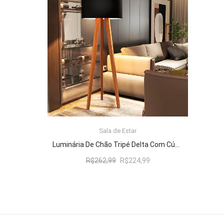
R$262,99.
R$224,99.
Sala de Estar
ADICIONAR AO CARRINHO
Luminária De Chão Tripé Delta Com Cúpula Abajur Black/Nature
O
O
R$
262,99
R$
224,99
preço
preço
original
atual
era:
é:
R$262,99.
R$224,99.