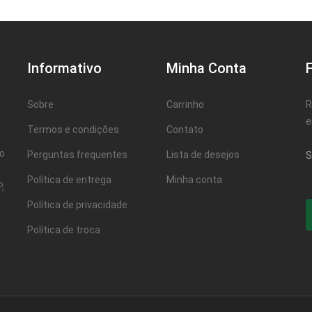
Informativo
Minha Conta
Sobre
Carrinho
R
e
Termos e condições
Contato
ao
Perguntas frequentes
Lista de desejos
Política de entrega
Minha conta
,
Política de privacidade
Política de troca