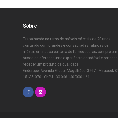
Sobre
Trabalhando no ramo de móveis há mais de 20 anos,
contando com grandes e consagradas fábricas de
móveis em nossa carteira de fornecedores, sempre em
busca de oferecer uma experiência agradável e prazer 
receber um produto de qualidade.
Endereço: Avenida Eliezer Magalhães, 3267 - Mirassol, SP
15135-070 - CNPJ - 30.046.140/0001-61