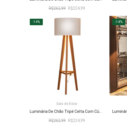
O
O
R$
262,99
R$
224,99
preço
preço
original
atual
-14%
-14%
era:
é:
R$262,99.
R$224,99.
Sala de Estar
LER MAIS
Luminária De Chão Tripé Celta Com Cúpula Abajur Off White/Nature
O
O
R$
262,99
R$
224,99
preço
preço