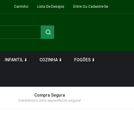
Carrinho
Lista De Desejos
Entre Ou Cadastre-Se
INFANTIL ⬇
COZINHA ⬇
FOGÕES ⬇
Compra Segura
Garantimos uma experiência segura!