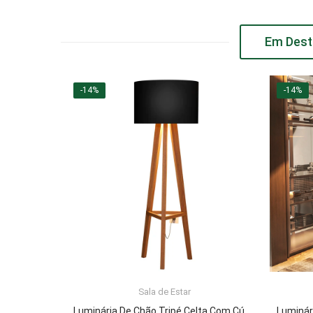
Em Dest
-14%
-14%
Sala de Estar
ADICIONAR AO CARRINHO
Luminária De Chão Tripé Celta Com Cúpula Abajur Black/Nature