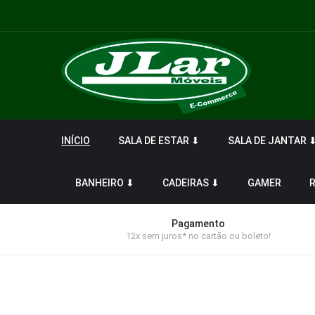
INÍCIO
SALA DE ESTAR ⬇
SALA DE JANTAR 
BANHEIRO ⬇
CADEIRAS ⬇
GAMER
Pagamento
12x sem juros* no cartão ou boleto!