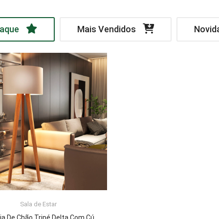
aque
Mais Vendidos
Novid
Sala de Estar
LER MAIS
Luminária De Chão Tripé Delta Com Cúpula Abajur Off White/Nature