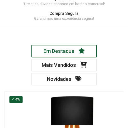
Tire suas dúvidas conosco em horário comercial!
Home Theater
Compra Segura
Painel
Garantimos uma experiência segura!
Rack
Aparador
Em Destaque
Balcão
Bancada
Mais Vendidos
Buffets
Novidades
Livreiro
Luminária
-14%
Mesa de Apoio
Mesa de Centro