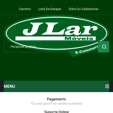
Carrinho
Lista De Desejos
Entre Ou Cadastre-Se
MENU
Início
Pagamento
12x sem juros* no cartão ou boleto!
Sala de Estar ⬇
Suporte Online