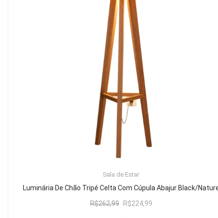
Mesa de Canto
Mesa Lateral
Nicho
Sala de Jantar ⬇
Mesa de Jantar
Mesa
Cristaleira
Adega
Buffets
ADICIONAR AO CARRINHO
Sala de Estar
Quarto ⬇
Luminária De Chão Tripé Celta Com Cúpula Abajur Black/Natur
Cama
O
O
R$
262,99
R$
224,99
preço
preço