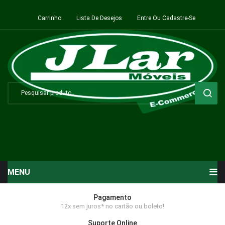
Carrinho
Lista De Desejos
Entre Ou Cadastre-Se
MENU
Início
Pagamento
12x sem juros* no cartão ou boleto!
Sala de Estar ⬇
Suporte Online