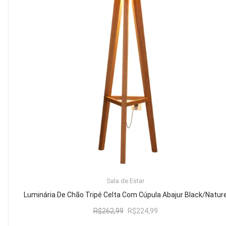
Mesa de Canto
Mesa Lateral
Nicho
Sala de Jantar ⬇
Mesa de Jantar
Mesa
Cristaleira
Adega
Buffets
ADICIONAR AO CARRINHO
Sala de Estar
Quarto ⬇
Luminária De Chão Tripé Celta Com Cúpula Abajur Black/Natur
Cama
O
O
R$
262,99
R$
224,99
preço
preço