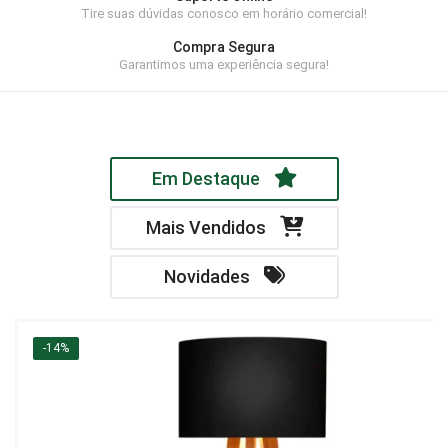
Tire suas dúvidas conosco em horário comercial!
Home Theater
Compra Segura
Painel
Garantimos uma experiência segura!
Rack
Aparador
Em Destaque
Balcão
Bancada
Mais Vendidos
Buffets
Novidades
Livreiro
Luminária
-14%
Mesa de Apoio
Mesa de Centro