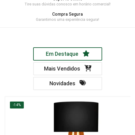
Tire suas dúvidas conosco em horário comercial!
Home Theater
Compra Segura
Painel
Garantimos uma experiência segura!
Rack
Aparador
Em Destaque
Balcão
Bancada
Mais Vendidos
Buffets
Novidades
Livreiro
Luminária
-14%
Mesa de Apoio
Mesa de Centro