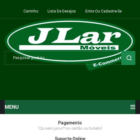
Carrinho
Lista De Desejos
Entre Ou Cadastre-Se
MENU
Início
Pagamento
12x sem juros* no cartão ou boleto!
Sala de Estar ⬇
Suporte Online