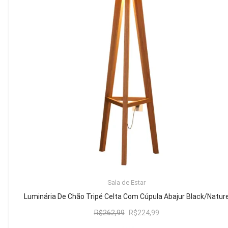
Mesa de Canto
Mesa Lateral
Nicho
Sala de Jantar ⬇
Mesa de Jantar
Mesa
Cristaleira
Adega
Buffets
ADICIONAR AO CARRINHO
Sala de Estar
Quarto ⬇
Luminária De Chão Tripé Celta Com Cúpula Abajur Black/Natur
Cama
O
O
R$
262,99
R$
224,99
preço
preço