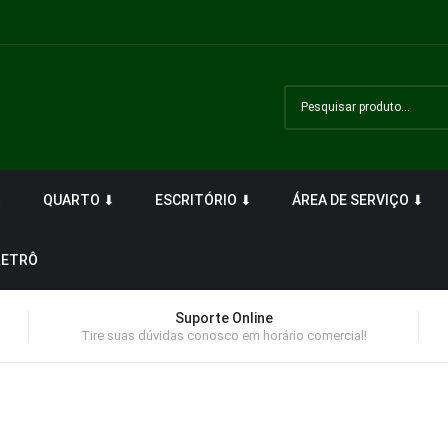
⬇
QUARTO ⬇
ESCRITÓRIO ⬇
ÁREA DE SERVIÇO ⬇
RETRÔ
Suporte Online
Tire suas dúvidas conosco em horário comercial!