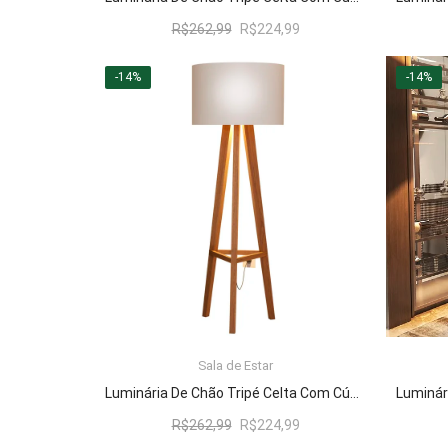
O
O
R$
262,99
R$
224,99
preço
preço
original
atual
-14%
-14%
era:
é:
R$262,99.
R$224,99.
Sala de Estar
LER MAIS
Luminária De Chão Tripé Celta Com Cúpula Abajur Off White/Nature
O
O
R$
262,99
R$
224,99
preço
preço