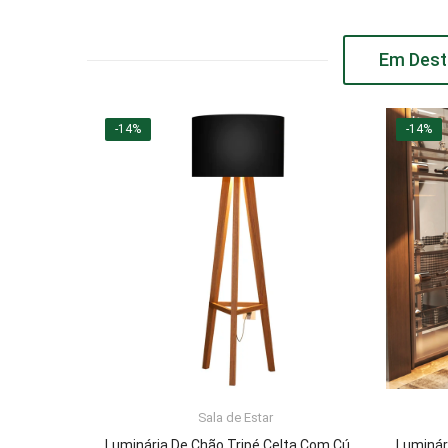
Em Dest
-14%
-14%
Sala de Estar
ADICIONAR AO CARRINHO
Luminária De Chão Tripé Celta Com Cúpula Abajur Black/Nature