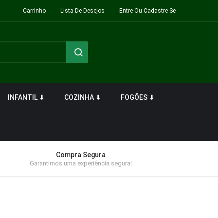
Carrinho
Lista De Desejos
Entre Ou Cadastre-Se
INFANTIL ⬇
COZINHA ⬇
FOGÕES ⬇
Compra Segura
Garantimos uma experiência segura!