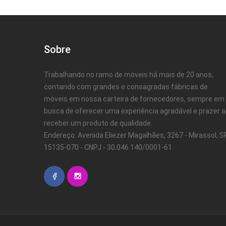
Sobre
Trabalhando no ramo de móveis há mais de 20 anos,
contando com grandes e consagradas fábricas de
móveis em nossa carteira de fornecedores, sempre em
busca de oferecer uma experiência agradável e prazer 
receber um produto de qualidade.
Endereço: Avenida Eliezer Magalhães, 3267 - Mirassol, SP
15135-070 - CNPJ - 30.046.140/0001-61