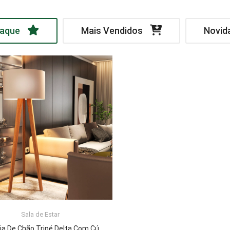
aque
Mais Vendidos
Novid
Sala de Estar
LER MAIS
Luminária De Chão Tripé Delta Com Cúpula Abajur Off White/Nature