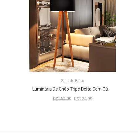
R$262,99.
R$224,99.
Sala de Estar
ADICIONAR AO CARRINHO
Luminária De Chão Tripé Delta Com Cúpula Abajur Black/Nature
O
O
R$
262,99
R$
224,99
preço
preço
original
atual
era:
é:
R$262,99.
R$224,99.