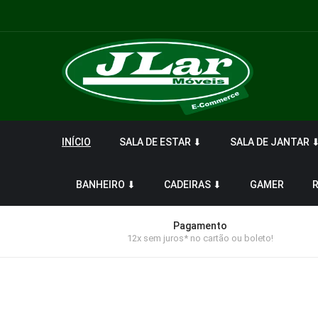
INÍCIO
SALA DE ESTAR ⬇
SALA DE JANTAR 
BANHEIRO ⬇
CADEIRAS ⬇
GAMER
Pagamento
12x sem juros* no cartão ou boleto!