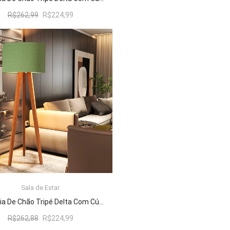
O
O
R$
262,99
R$
224,99
preço
preço
original
atual
era:
é:
R$262,99.
R$224,99.
Sala de Estar
ADICIONAR AO CARRINHO
Luminária De Chão Tripé Delta Com Cúpula Abajur Verde/Nature
O
O
R$
262,88
R$
224,99
preço
preço