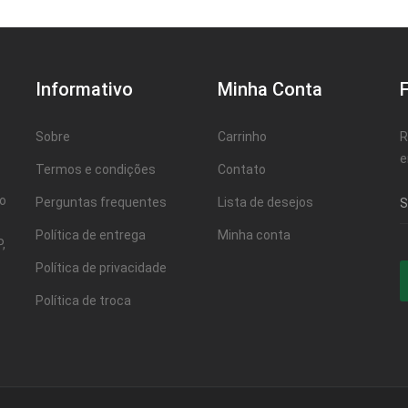
Informativo
Minha Conta
Sobre
Carrinho
R
e
Termos e condições
Contato
ao
Perguntas frequentes
Lista de desejos
Política de entrega
Minha conta
,
Política de privacidade
Política de troca