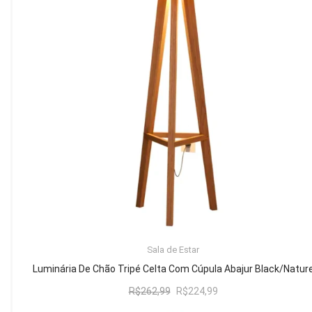
Mesa de Canto
Mesa Lateral
Nicho
Sala de Jantar ⬇
Mesa de Jantar
Mesa
Cristaleira
Adega
Buffets
ADICIONAR AO CARRINHO
Sala de Estar
Quarto ⬇
Luminária De Chão Tripé Celta Com Cúpula Abajur Black/Natur
Cama
O
O
R$
262,99
R$
224,99
preço
preço