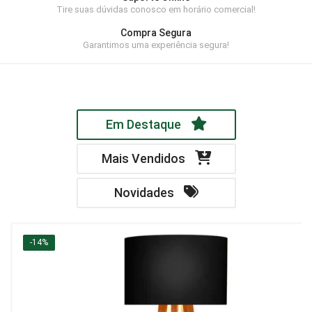
Tire suas dúvidas conosco em horário comercial!
Home Theater
Compra Segura
Painel
Garantimos uma experiência segura!
Rack
Aparador
Em Destaque
Balcão
Bancada
Mais Vendidos
Buffets
Novidades
Livreiro
Luminária
-14%
Mesa de Apoio
Mesa de Centro