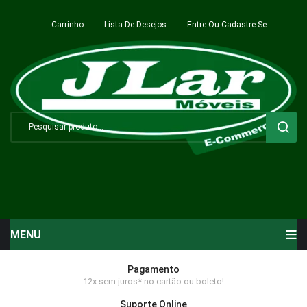
Carrinho
Lista De Desejos
Entre Ou Cadastre-Se
MENU
Início
Pagamento
12x sem juros* no cartão ou boleto!
Sala de Estar ⬇
Suporte Online