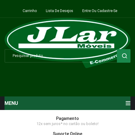
Carrinho
Lista De Desejos
Entre Ou Cadastre-Se
MENU
Início
Pagamento
12x sem juros* no cartão ou boleto!
Sala de Estar ⬇
Suporte Online