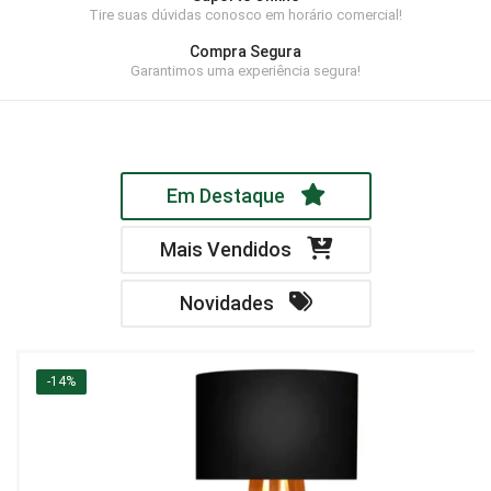
Tire suas dúvidas conosco em horário comercial!
Home Theater
Compra Segura
Painel
Garantimos uma experiência segura!
Rack
Aparador
Em Destaque
Balcão
Bancada
Mais Vendidos
Buffets
Novidades
Livreiro
Luminária
-14%
Mesa de Apoio
Mesa de Centro