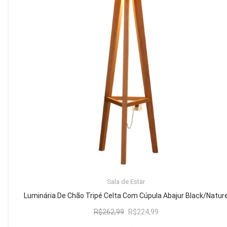
Mesa de Canto
Mesa Lateral
Nicho
Sala de Jantar ⬇
Mesa de Jantar
Mesa
Cristaleira
Adega
Buffets
ADICIONAR AO CARRINHO
Sala de Estar
Quarto ⬇
Luminária De Chão Tripé Celta Com Cúpula Abajur Black/Natur
Cama
O
O
R$
262,99
R$
224,99
preço
preço