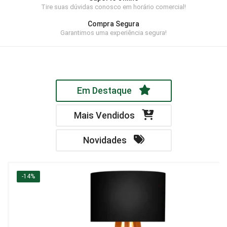
Tire suas dúvidas conosco em horário comercial!
Home Theater
Compra Segura
Painel
Garantimos uma experiência segura!
Rack
Aparador
Em Destaque
Balcão
Bancada
Mais Vendidos
Buffets
Novidades
Livreiro
Luminária
-14%
Mesa de Apoio
Mesa de Centro