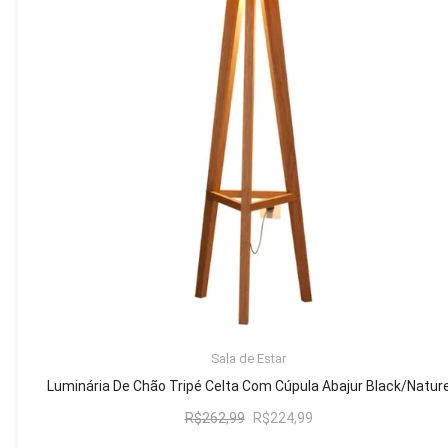
Mesa de Canto
Mesa Lateral
Nicho
Sala de Jantar ⬇
Mesa de Jantar
Mesa
Cristaleira
Adega
Buffets
ADICIONAR AO CARRINHO
Sala de Estar
Quarto ⬇
Luminária De Chão Tripé Celta Com Cúpula Abajur Black/Natur
Cama
O
O
R$
262,99
R$
224,99
preço
preço