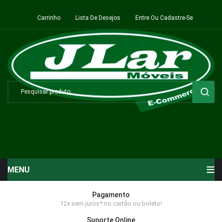
Carrinho
Lista De Desejos
Entre Ou Cadastre-Se
MENU
Início
Pagamento
12x sem juros* no cartão ou boleto!
Sala de Estar ⬇
Suporte Online