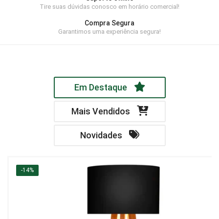
Tire suas dúvidas conosco em horário comercial!
Home Theater
Compra Segura
Painel
Garantimos uma experiência segura!
Rack
Aparador
Em Destaque
Balcão
Bancada
Mais Vendidos
Buffets
Novidades
Livreiro
Luminária
-14%
Mesa de Apoio
Mesa de Centro