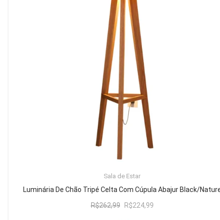
Mesa de Canto
Mesa Lateral
Nicho
Sala de Jantar ⬇
Mesa de Jantar
Mesa
Cristaleira
Adega
Buffets
ADICIONAR AO CARRINHO
Sala de Estar
Quarto ⬇
Luminária De Chão Tripé Celta Com Cúpula Abajur Black/Natur
Cama
O
O
R$
262,99
R$
224,99
preço
preço