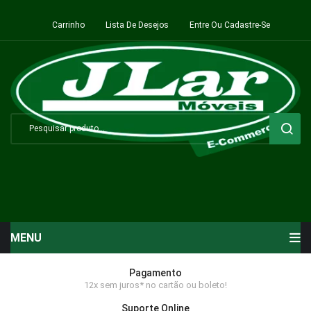
Carrinho
Lista De Desejos
Entre Ou Cadastre-Se
MENU
Início
Pagamento
12x sem juros* no cartão ou boleto!
Sala de Estar ⬇
Suporte Online