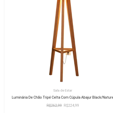
Mesa de Canto
Mesa Lateral
Nicho
Sala de Jantar ⬇
Mesa de Jantar
Mesa
Cristaleira
Adega
Buffets
ADICIONAR AO CARRINHO
Sala de Estar
Quarto ⬇
Luminária De Chão Tripé Celta Com Cúpula Abajur Black/Natur
Cama
O
O
R$
262,99
R$
224,99
preço
preço