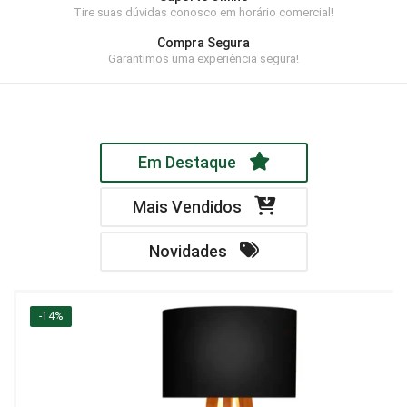
Tire suas dúvidas conosco em horário comercial!
Home Theater
Compra Segura
Painel
Garantimos uma experiência segura!
Rack
Aparador
Em Destaque
Balcão
Bancada
Mais Vendidos
Buffets
Novidades
Livreiro
Luminária
-14%
Mesa de Apoio
Mesa de Centro