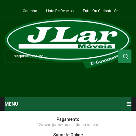
Carrinho
Lista De Desejos
Entre Ou Cadastre-Se
MENU
Início
Pagamento
12x sem juros* no cartão ou boleto!
Sala de Estar ⬇
Suporte Online