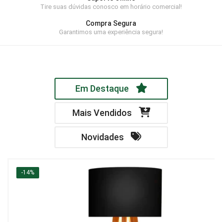
Tire suas dúvidas conosco em horário comercial!
Home Theater
Compra Segura
Painel
Garantimos uma experiência segura!
Rack
Aparador
Em Destaque
Balcão
Bancada
Mais Vendidos
Buffets
Novidades
Livreiro
Luminária
-14%
Mesa de Apoio
Mesa de Centro