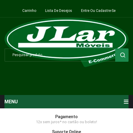
Carrinho
Lista De Desejos
Entre Ou Cadastre-Se
MENU
Início
Pagamento
12x sem juros* no cartão ou boleto!
Sala de Estar ⬇
Suporte Online