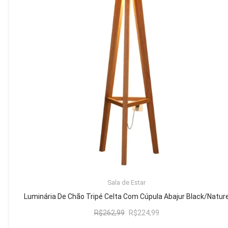
Mesa de Canto
Mesa Lateral
Nicho
Sala de Jantar ⬇
Mesa de Jantar
Mesa
Cristaleira
Adega
Buffets
ADICIONAR AO CARRINHO
Sala de Estar
Quarto ⬇
Luminária De Chão Tripé Celta Com Cúpula Abajur Black/Natur
Cama
O
O
R$
262,99
R$
224,99
preço
preço