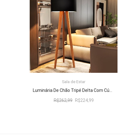
R$262,99.
R$224,99.
Sala de Estar
ADICIONAR AO CARRINHO
Luminária De Chão Tripé Delta Com Cúpula Abajur Black/Nature
O
O
R$
262,99
R$
224,99
preço
preço
original
atual
era:
é:
R$262,99.
R$224,99.