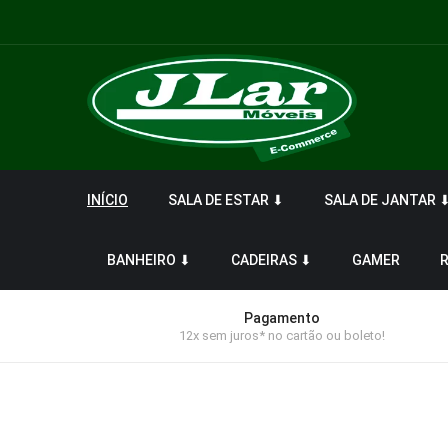
INÍCIO
SALA DE ESTAR ⬇
SALA DE JANTAR 
BANHEIRO ⬇
CADEIRAS ⬇
GAMER
Pagamento
12x sem juros* no cartão ou boleto!