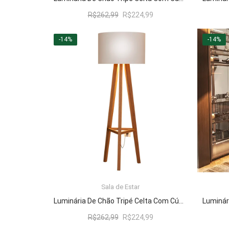
O
O
R$
262,99
R$
224,99
preço
preço
original
atual
-14%
-14%
era:
é:
R$262,99.
R$224,99.
Sala de Estar
LER MAIS
Luminária De Chão Tripé Celta Com Cúpula Abajur Off White/Nature
O
O
R$
262,99
R$
224,99
preço
preço