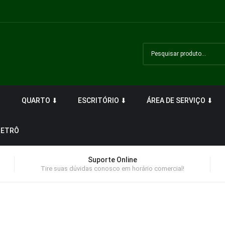
⬇
QUARTO ⬇
ESCRITÓRIO ⬇
ÁREA DE SERVIÇO ⬇
RETRÔ
Suporte Online
Tire suas dúvidas conosco em horário comercial!