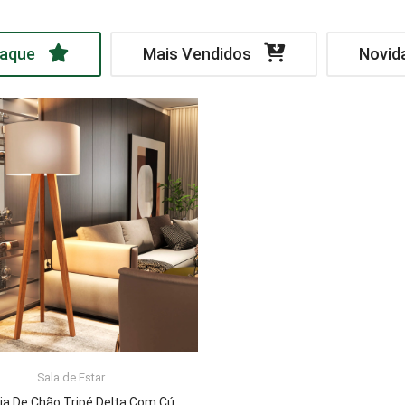
aque
Mais Vendidos
Novid
Sala de Estar
LER MAIS
Luminária De Chão Tripé Delta Com Cúpula Abajur Off White/Nature