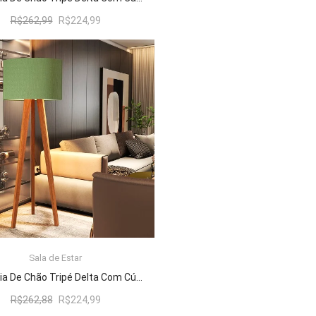
O
O
R$
262,99
R$
224,99
preço
preço
original
atual
era:
é:
R$262,99.
R$224,99.
Sala de Estar
ADICIONAR AO CARRINHO
Luminária De Chão Tripé Delta Com Cúpula Abajur Verde/Nature
O
O
R$
262,88
R$
224,99
preço
preço