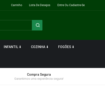
Carrinho
Lista De Desejos
Entre Ou Cadastre-Se
INFANTIL ⬇
COZINHA ⬇
FOGÕES ⬇
Compra Segura
Garantimos uma experiência segura!