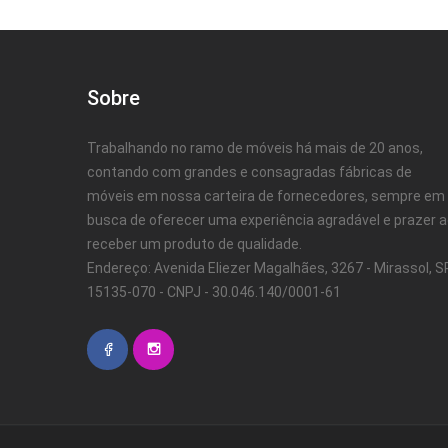
Sobre
Trabalhando no ramo de móveis há mais de 20 anos,
contando com grandes e consagradas fábricas de
móveis em nossa carteira de fornecedores, sempre em
busca de oferecer uma experiência agradável e prazer 
receber um produto de qualidade.
Endereço: Avenida Eliezer Magalhães, 3267 - Mirassol, SP
15135-070 - CNPJ - 30.046.140/0001-61