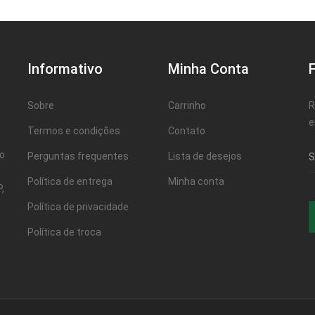
Informativo
Minha Conta
Sobre
Carrinho
R
e
Termos e condições
Contato
ao
Perguntas frequentes
Lista de desejos
Política de entrega
Minha conta
,
Política de privacidade
Política de troca