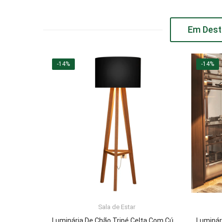
Em Dest
-14%
-14%
Sala de Estar
ADICIONAR AO CARRINHO
Luminária De Chão Tripé Celta Com Cúpula Abajur Black/Nature