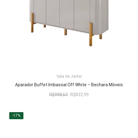
Sala de Jantar
LER MAIS
Aparador Buffet Imbassaí Off White – Bechara Móveis
O
O
R$
998,63
R$
832,99
preço
preço
original
atual
era:
é:
-17%
R$998,63.
R$832,99.