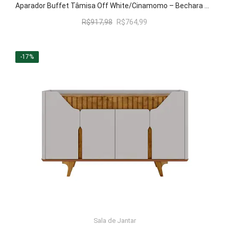
LER MAIS
Aparador Buffet Tâmisa Off White/Cinamomo – Bechara Móveis
O
O
R$
917,98
R$
764,99
preço
preço
original
atual
era:
é:
-17%
R$917,98.
R$764,99.
Sala de Jantar