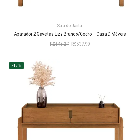
Cômoda
Penteadeira
ADICIONAR AO CARRINHO
Sala de Jantar
Guarda Roupas
Aparador 2 Gavetas Lizz Branco/Cedro – Casa D Móveis
Roupeiro
O
O
R$
645,27
R$
537,99
preço
preço
Mesa de Cabeceira
original
atual
Sapateira
era:
é:
-17%
R$645,27.
R$537,99.
Cabeceira
Beliche
Baú
Closet Modulado
Escritório ⬇
Escrivaninha