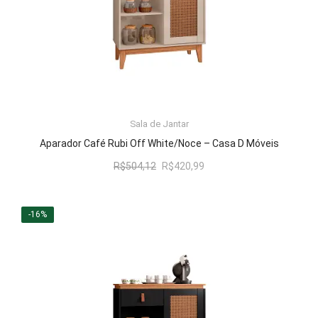
Sala de Jantar
LER MAIS
Aparador Café Rubi Off White/Noce – Casa D Móveis
O
O
R$
504,12
R$
420,99
preço
preço
original
atual
era:
é:
-16%
R$504,12.
R$420,99.