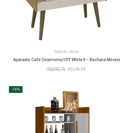
Sala de Jantar
LER MAIS
Aparador Café Cinamomo/Off White II – Bechara Móveis
O
O
R$
295,75
R$
246,99
preço
preço
original
atual
era:
é:
-16%
R$295,75.
R$246,99.