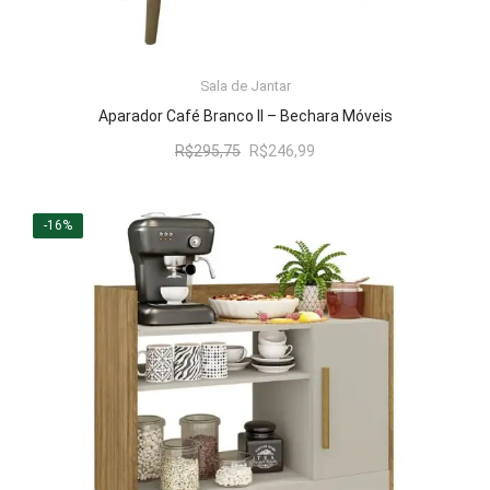
LER MAIS
Sala de Jantar
Aparador Café Branco II – Bechara Móveis
O
O
R$
295,75
R$
246,99
preço
preço
original
atual
era:
é:
-16%
R$295,75.
R$246,99.