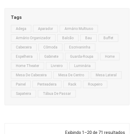
Home Theater
Tags
Painel
Adega
Aparador
Armário Multiuso
Rack
Armário Organizador
Balcão
Bau
Buffet
Aparador
Cabeceira
Cômoda
Escrivaninha
Balcão
Espelheira
Gabinete
Guarda-Roupa
Home
Bancada
Home Theater
Livreiro
Luminária
Mesa De Cabeceira
Mesa De Centro
Mesa Lateral
Buffets
Painel
Penteadeira
Rack
Roupeiro
Livreiro
Sapateira
Tábua De Passar
Luminária
Mesa de Apoio
Mesa de Centro
Exibindo 1–20 de 71 resultados