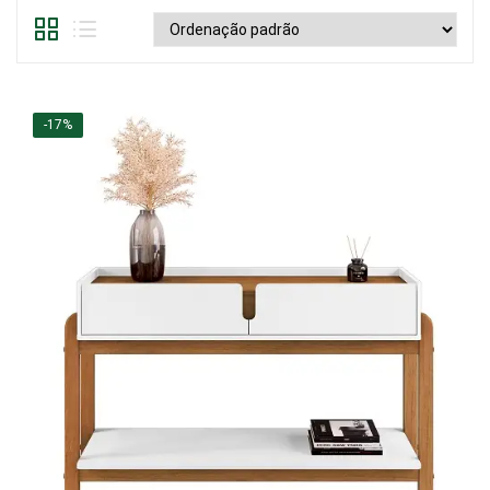
Mesa de Canto
Mesa Lateral
Nicho
-17%
Sala de Jantar ⬇
Mesa de Jantar
Mesa
Cristaleira
Adega
Buffets
Quarto ⬇
Cama