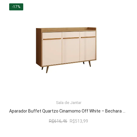
era:
é:
-17%
R$768,18.
R$640,99.
LER MAIS
Sala de Jantar
Aparador Buffet Quartzo Cinamomo Off White – Bechara Móveis
O
O
R$
616,46
R$
513,99
preço
preço
original
atual