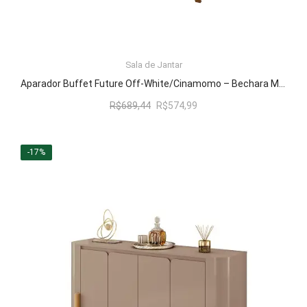
Sala de Jantar
LER MAIS
Aparador Buffet Future Off-White/Cinamomo – Bechara Móveis
O
O
R$
689,44
R$
574,99
preço
preço
original
atual
era:
é:
-17%
R$689,44.
R$574,99.