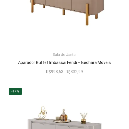
Sala de Jantar
LER MAIS
Aparador Buffet Imbassaí Fendi – Bechara Móveis
O
O
R$
998,63
R$
832,99
preço
preço
original
atual
era:
é:
-17%
R$998,63.
R$832,99.