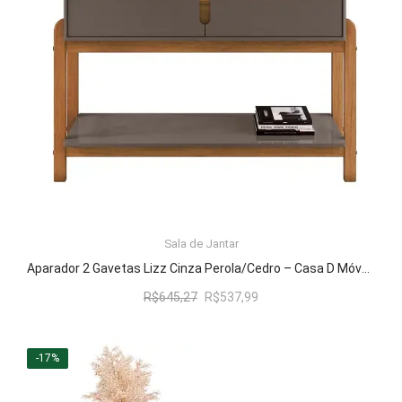
Fruteira
Fogões ⬇
Fogareiro
Banheiro ⬇
Armário de Banheiro
Espelheira
Cadeiras ⬇
ADICIONAR AO CARRINHO
Sala de Jantar
Aparador 2 Gavetas Lizz Cinza Perola/Cedro – Casa D Móveis
Cadeiras
O
O
R$
645,27
R$
537,99
Gamer
preço
preço
original
atual
Retrô
era:
é:
-17%
R$645,27.
R$537,99.