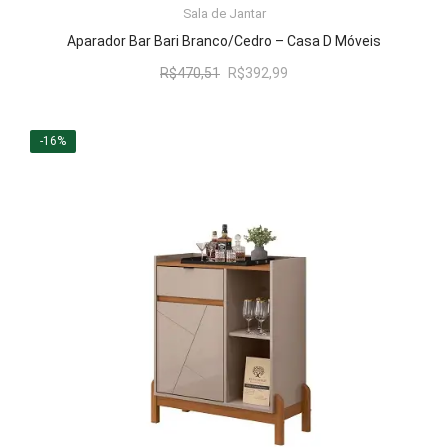
ADICIONAR AO CARRINHO
Sala de Jantar
Aparador Bar Bari Branco/Cedro – Casa D Móveis
O
O
R$
470,51
R$
392,99
preço
preço
original
atual
era:
é:
-16%
R$470,51.
R$392,99.