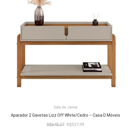
ADICIONAR AO CARRINHO
Sala de Jantar
Aparador 2 Gavetas Lizz Off White/Cedro – Casa D Móveis
O
O
R$
645,27
R$
537,99
preço
preço