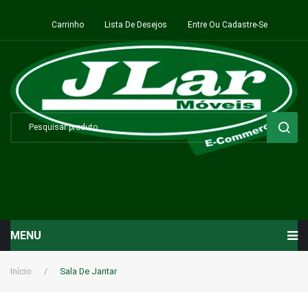
Carrinho
Lista De Desejos
Entre Ou Cadastre-Se
MENU
Início
Início
/
Sala De Jantar
Sala de Estar ⬇