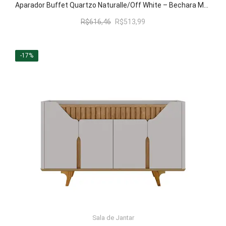
Aparador Buffet Quartzo Naturalle/Off White – Bechara Móveis
O
O
R$
616,46
R$
513,99
preço
preço
original
atual
era:
é:
-17%
R$616,46.
R$513,99.
Sala de Jantar