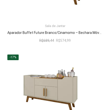
Sala de Jantar
LER MAIS
Aparador Buffet Future Branco/Cinamomo – Bechara Móveis
O
O
R$
689,44
R$
574,99
preço
preço
original
atual
era:
é:
-17%
R$689,44.
R$574,99.