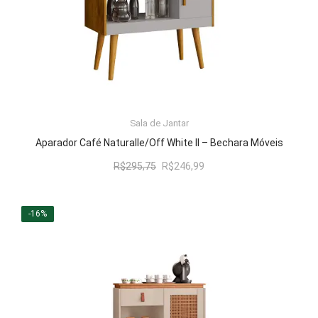
Sala de Jantar
LER MAIS
Aparador Café Naturalle/Off White II – Bechara Móveis
O
O
R$
295,75
R$
246,99
preço
preço
original
atual
era:
é:
-16%
R$295,75.
R$246,99.