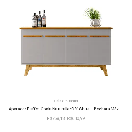
LER MAIS
Sala de Jantar
Aparador Buffet Opala Naturalle/Off White – Bechara Móveis
O
O
R$
768,18
R$
640,99
preço
preço
original
atual