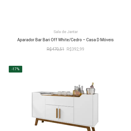
ADICIONAR AO CARRINHO
Sala de Jantar
Aparador Bar Bari Off White/Cedro – Casa D Móveis
O
O
R$
470,51
R$
392,99
preço
preço
original
atual
era:
é:
-17%
R$470,51.
R$392,99.