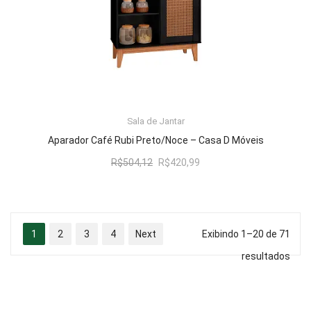
Sala de Jantar
LER MAIS
Aparador Café Rubi Preto/Noce – Casa D Móveis
O
O
R$
504,12
R$
420,99
preço
preço
original
atual
era:
é:
R$504,12.
R$420,99.
1
2
3
4
Next
Exibindo 1–20 de 71
resultados