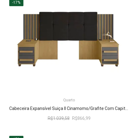
era:
é:
-17%
R$1.039,58.
R$866,99.
LER MAIS
Quarto
Cabeceira Expansível Suiça II Cinamomo/Grafite Com Capitonê Preto – RV Móveis
O
O
R$
1.039,58
R$
866,99
preço
preço
original
atual