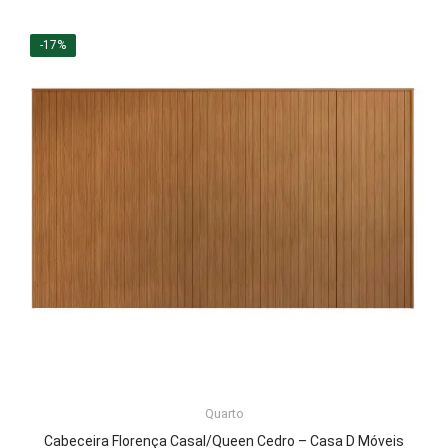
original
atual
era:
é:
-17%
R$645,27.
R$537,99.
Quarto
ADICIONAR AO CARRINHO
Cabeceira Florença Casal/Queen Cedro – Casa D Móveis