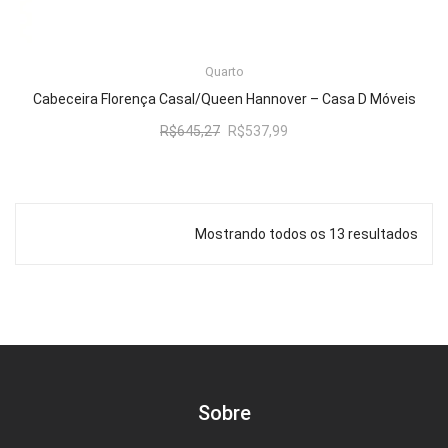
Quarto
ADICIONAR AO CARRINHO
Cabeceira Florença Casal/Queen Hannover – Casa D Móveis
O
O
R$
645,27
R$
537,99
preço
preço
original
atual
era:
é:
R$645,27.
R$537,99.
Mostrando todos os 13 resultados
Sobre