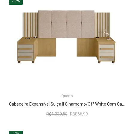
era:
é:
-17%
R$1.039,58.
R$866,99.
LER MAIS
Quarto
Cabeceira Expansível Suiça II Cinamomo/Off White Com Capitonê Pena Caramelo – RV Móveis
O
O
R$
1.039,58
R$
866,99
preço
preço
original
atual
era:
é: