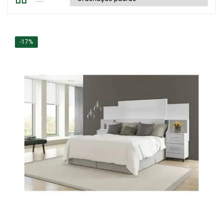
Mesa de Canto
Mesa Lateral
-17%
Nicho
Sala de Jantar ⬇
Mesa de Jantar
Mesa
Cristaleira
Adega
Buffets
Quarto ⬇
Cama