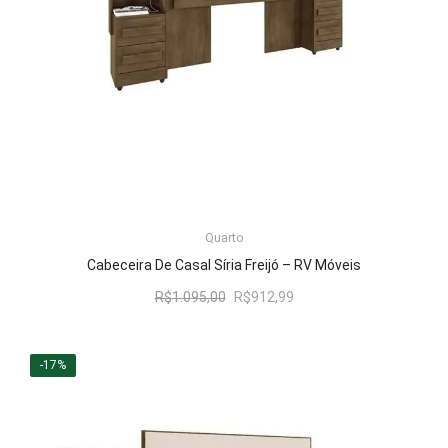
LER MAIS
Quarto
Cabeceira De Casal Síria Freijó – RV Móveis
O
O
R$
1.095,00
R$
912,99
preço
preço
original
atual
era:
é:
-17%
R$1.095,00.
R$912,99.