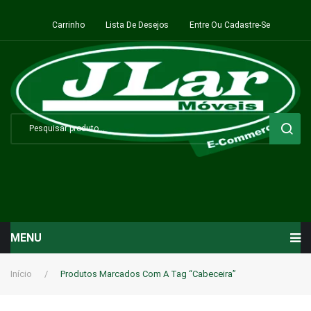
Carrinho
Lista De Desejos
Entre Ou Cadastre-Se
MENU
Início
Início
/
Produtos Marcados Com A Tag “Cabeceira”
Sala de Estar ⬇