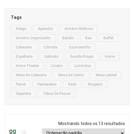
Home Theater
Tags
Painel
Adega
Aparador
Armário Multiuso
Rack
Armário Organizador
Balcão
Bau
Buffet
Aparador
Cabeceira
Cômoda
Escrivaninha
Balcão
Espelheira
Gabinete
Guarda-Roupa
Home
Bancada
Home Theater
Livreiro
Luminária
Mesa De Cabeceira
Mesa De Centro
Mesa Lateral
Buffets
Painel
Penteadeira
Rack
Roupeiro
Livreiro
Sapateira
Tábua De Passar
Luminária
Mesa de Apoio
Mostrando todos os 13 resultados
Mesa de Centro