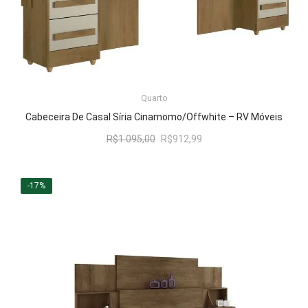
LER MAIS
Quarto
Cabeceira De Casal Síria Cinamomo/Offwhite – RV Móveis
O
O
R$
1.095,00
R$
912,99
preço
preço
original
atual
era:
é:
-17%
R$1.095,00.
R$912,99.