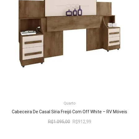
LER MAIS
Quarto
Cabeceira De Casal Síria Freijó Com Off White – RV Móveis
O
O
R$
1.095,00
R$
912,99
preço
preço
original
atual