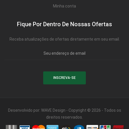
Minha conta
Mesa para Computador
Estante
Fique Por Dentro De Nossas Ofertas
Armário Organizador
Receba atualizações de ofertas diretamente em seu email.
Área de Serviço ⬇
Armário Multiuso
Tábua de Passar
Infantil ⬇
Berço
Cozinha ⬇
Desenvolvido por:
WAVE Design
- Copyright © 2026 - Todos os
Armário de Cozinha
direitos reservados.
Balcão de Cozinha