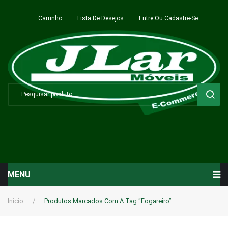
Carrinho
Lista De Desejos
Entre Ou Cadastre-Se
MENU
Início
Início
/
Produtos Marcados Com A Tag “Fogareiro”
Sala de Estar ⬇