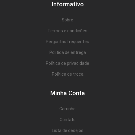
Cômoda
Informativo
Penteadeira
Sobre
Guarda Roupas
Termos e condições
Roupeiro
Perguntas frequentes
Mesa de Cabeceira
Política de entrega
Sapateira
Política de privacidade
Cabeceira
Política de troca
Beliche
Minha Conta
Baú
Carrinho
Closet Modulado
Contato
Escritório ⬇
Lista de desejos
Escrivaninha