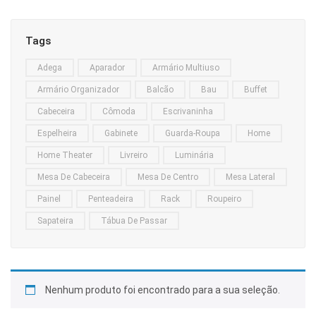
Home Theater
Tags
Painel
Adega
Aparador
Armário Multiuso
Rack
Armário Organizador
Balcão
Bau
Buffet
Aparador
Cabeceira
Cômoda
Escrivaninha
Balcão
Espelheira
Gabinete
Guarda-Roupa
Home
Bancada
Home Theater
Livreiro
Luminária
Mesa De Cabeceira
Mesa De Centro
Mesa Lateral
Buffets
Painel
Penteadeira
Rack
Roupeiro
Livreiro
Sapateira
Tábua De Passar
Luminária
Mesa de Apoio
Nenhum produto foi encontrado para a sua seleção.
Mesa de Centro