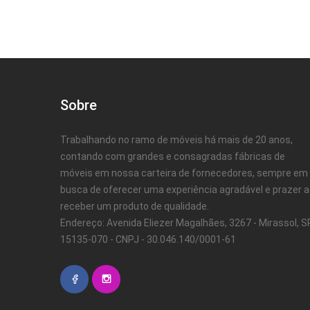
Sobre
Trabalhando no ramo de móveis há mais de 20 anos,
contando com grandes e consagradas fábricas de
móveis em nossa carteira de fornecedores, sempre em
busca de oferecer uma experiência agradável e prazer 
receber um produto de qualidade.
Endereço: Avenida Eliezer Magalhães, 3267 - Mirassol, SP
15135-070 - CNPJ - 30.046.140/0001-61