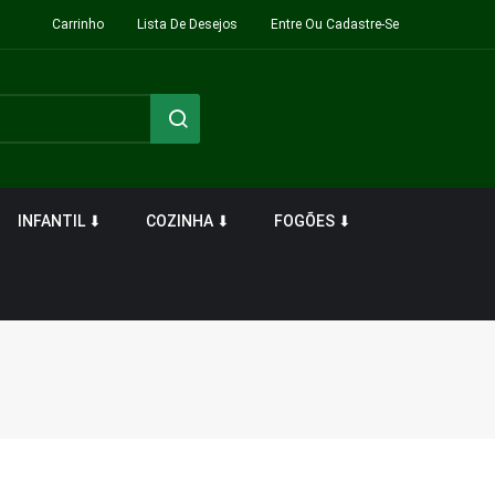
Carrinho
Lista De Desejos
Entre Ou Cadastre-Se
INFANTIL ⬇
COZINHA ⬇
FOGÕES ⬇