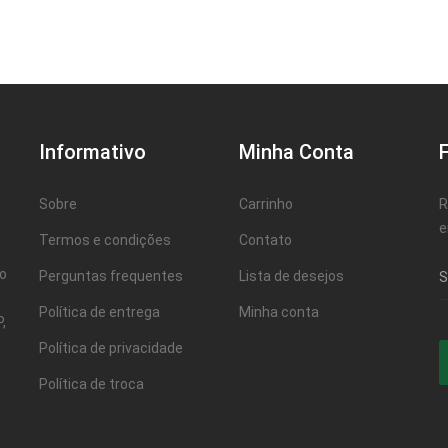
Informativo
Minha Conta
Sobre
Carrinho
R
e
Termos e condições
Contato
ao
Perguntas frequentes
Lista de desejos
Política de entrega
Minha conta
,
Política de privacidade
Política de troca