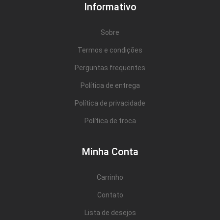
Cômoda
Informativo
Penteadeira
Sobre
Guarda Roupas
Termos e condições
Roupeiro
Perguntas frequentes
Mesa de Cabeceira
Política de entrega
Sapateira
Política de privacidade
Cabeceira
Política de troca
Beliche
Minha Conta
Baú
Carrinho
Closet Modulado
Contato
Escritório ⬇
Lista de desejos
Escrivaninha