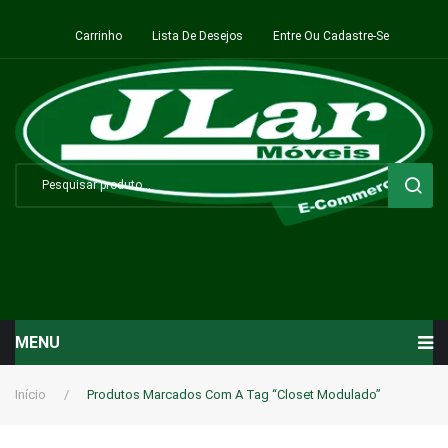
Carrinho
Lista De Desejos
Entre Ou Cadastre-Se
MENU
Início
Início
/
Produtos Marcados Com A Tag “closet Modulado”
Sala de Estar ⬇