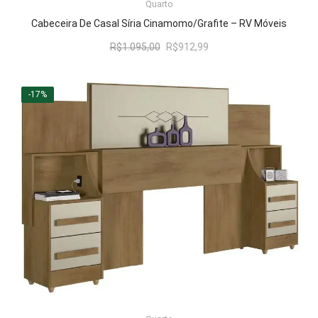
LER MAIS
Quarto
Cabeceira De Casal Síria Cinamomo/Grafite – RV Móveis
O
O
R$
1.095,00
R$
912,99
preço
preço
original
atual
era:
é:
-17%
R$1.095,00.
R$912,99.
LER MAIS