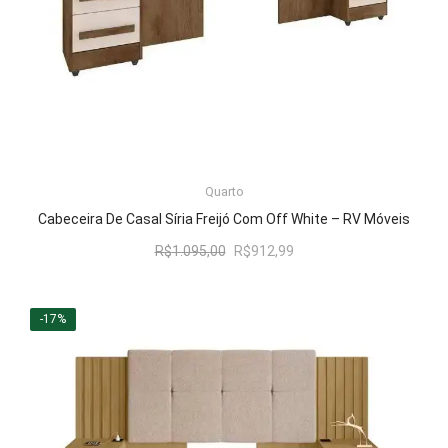
LER MAIS
Quarto
Cabeceira De Casal Síria Freijó Com Off White – RV Móveis
O
O
R$
1.095,00
R$
912,99
preço
preço
original
atual
era:
é:
-17%
R$1.095,00.
R$912,99.