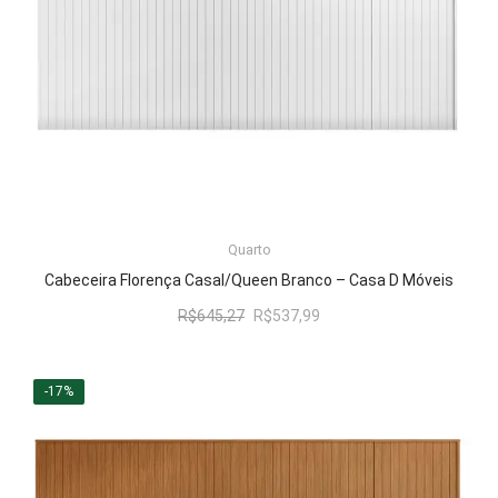
Quarto
ADICIONAR AO CARRINHO
Cabeceira Florença Casal/Queen Branco – Casa D Móveis
O
O
R$
645,27
R$
537,99
preço
preço
original
atual
era:
é:
-17%
R$645,27.
R$537,99.