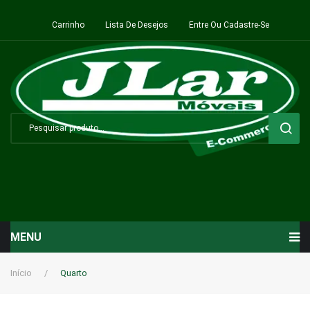
Carrinho
Lista De Desejos
Entre Ou Cadastre-Se
MENU
Início
Início
/
Quarto
Sala de Estar ⬇