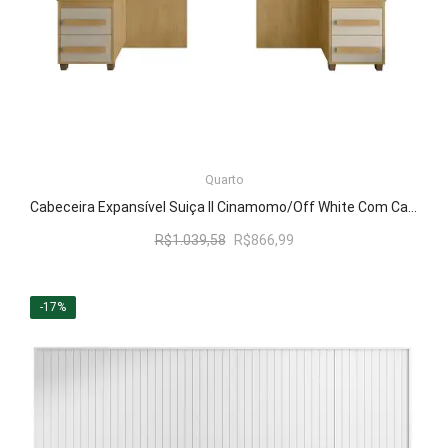
LER MAIS
Quarto
Cabeceira Expansível Suiça II Cinamomo/Off White Com Capitonê Pena Caramelo – RV Móveis
O
O
R$
1.039,58
R$
866,99
preço
preço
original
atual
era:
é:
-17%
R$1.039,58.
R$866,99.