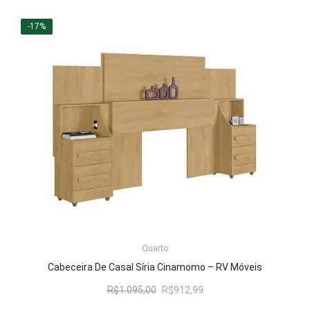
original
atual
era:
é:
-17%
R$1.095,00.
R$912,99.
LER MAIS
Quarto
Cabeceira De Casal Síria Cinamomo – RV Móveis
O
O
R$
1.095,00
R$
912,99
preço
preço