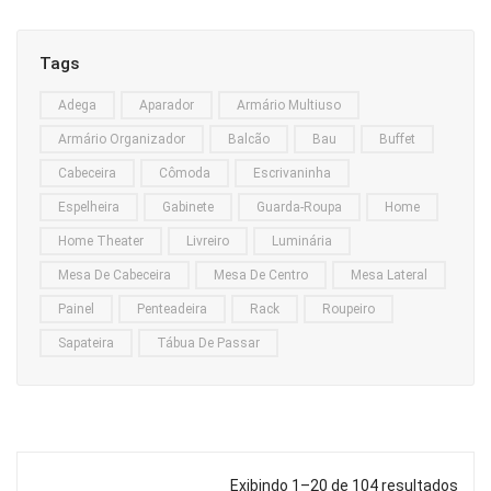
Home Theater
Tags
Painel
Adega
Aparador
Armário Multiuso
Rack
Armário Organizador
Balcão
Bau
Buffet
Aparador
Cabeceira
Cômoda
Escrivaninha
Balcão
Espelheira
Gabinete
Guarda-Roupa
Home
Bancada
Home Theater
Livreiro
Luminária
Mesa De Cabeceira
Mesa De Centro
Mesa Lateral
Buffets
Painel
Penteadeira
Rack
Roupeiro
Livreiro
Sapateira
Tábua De Passar
Luminária
Mesa de Apoio
Mesa de Centro
Exibindo 1–20 de 104 resultados