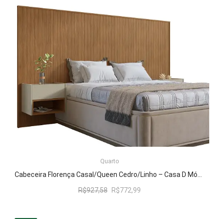
ADICIONAR AO CARRINHO
Quarto
Cabeceira Florença Casal/Queen Cedro/Linho – Casa D Móveis
O
O
R$
927,58
R$
772,99
preço
preço
original
atual