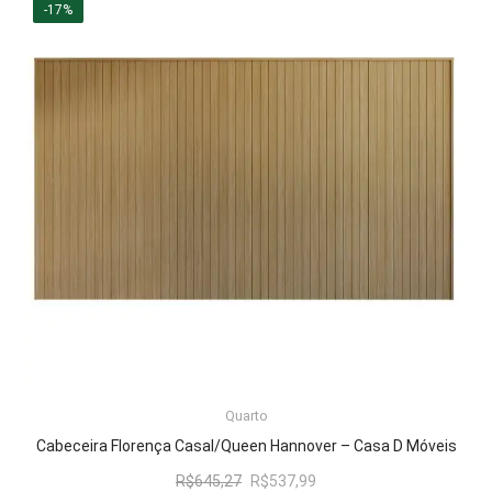
era:
é:
-17%
R$927,58.
R$772,99.
Quarto
ADICIONAR AO CARRINHO
Cabeceira Florença Casal/Queen Hannover – Casa D Móveis
O
O
R$
645,27
R$
537,99