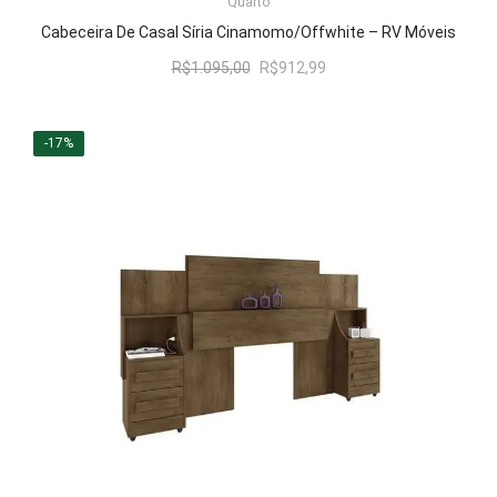
Quarto
Cabeceira De Casal Síria Cinamomo/Offwhite – RV Móveis
O
O
R$
1.095,00
R$
912,99
preço
preço
original
atual
era:
é:
-17%
R$1.095,00.
R$912,99.