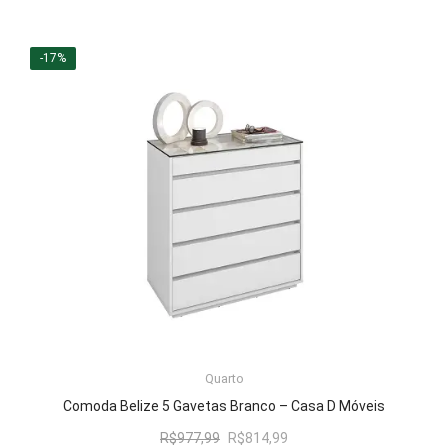
preço
preço
original
atual
era:
é:
-17%
R$645,27.
R$537,99.
LER MAIS
Quarto
Comoda Belize 5 Gavetas Branco – Casa D Móveis
O
O
R$
977,99
R$
814,99