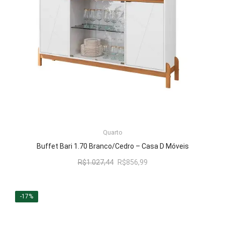
ADICIONAR AO CARRINHO
Quarto
Buffet Bari 1.70 Branco/Cedro – Casa D Móveis
O
O
R$
1.027,44
R$
856,99
preço
preço
original
atual
era:
é:
-17%
R$1.027,44.
R$856,99.