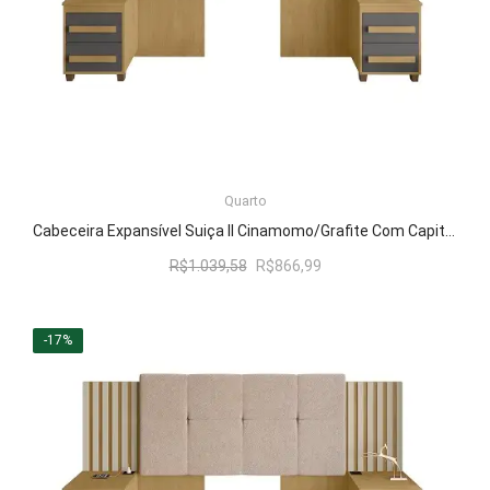
LER MAIS
Quarto
Cabeceira Expansível Suiça II Cinamomo/Grafite Com Capitonê Preto – RV Móveis
O
O
R$
1.039,58
R$
866,99
preço
preço
original
atual
era:
é:
-17%
R$1.039,58.
R$866,99.