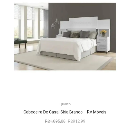
LER MAIS
Quarto
Cabeceira De Casal Síria Branco – RV Móveis
O
O
R$
1.095,00
R$
912,99
preço
preço