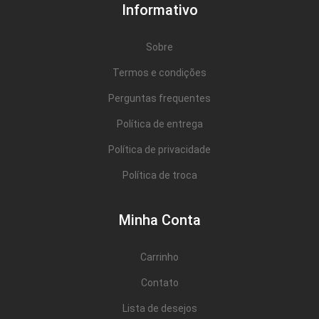
Cômoda
Informativo
Penteadeira
Sobre
Guarda Roupas
Termos e condições
Roupeiro
Perguntas frequentes
Mesa de Cabeceira
Política de entrega
Sapateira
Política de privacidade
Cabeceira
Política de troca
Beliche
Minha Conta
Baú
Carrinho
Closet Modulado
Contato
Escritório ⬇
Lista de desejos
Escrivaninha