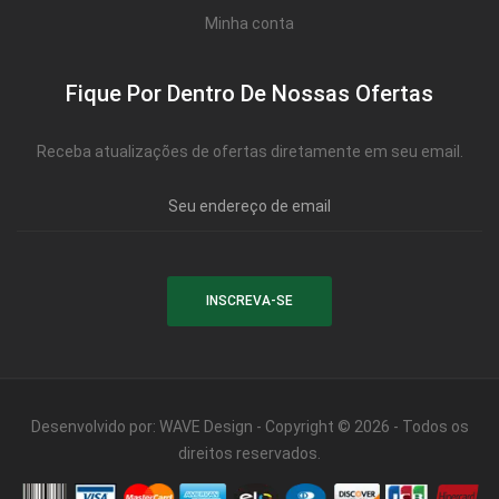
Minha conta
Mesa para Computador
Estante
Fique Por Dentro De Nossas Ofertas
Armário Organizador
Receba atualizações de ofertas diretamente em seu email.
Área de Serviço ⬇
Armário Multiuso
Tábua de Passar
Infantil ⬇
Berço
Cozinha ⬇
Desenvolvido por:
WAVE Design
- Copyright © 2026 - Todos os
Armário de Cozinha
direitos reservados.
Balcão de Cozinha