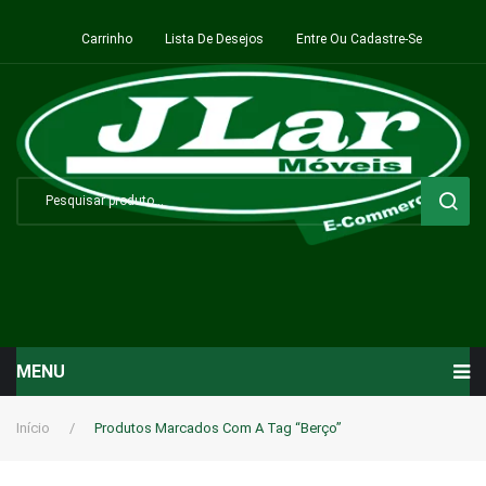
Carrinho
Lista De Desejos
Entre Ou Cadastre-Se
MENU
Início
Início
/
Produtos Marcados Com A Tag “Berço”
Sala de Estar ⬇