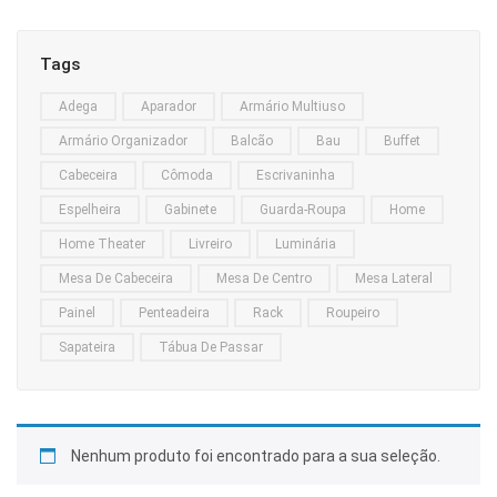
Home Theater
Tags
Painel
Adega
Aparador
Armário Multiuso
Rack
Armário Organizador
Balcão
Bau
Buffet
Aparador
Cabeceira
Cômoda
Escrivaninha
Balcão
Espelheira
Gabinete
Guarda-Roupa
Home
Bancada
Home Theater
Livreiro
Luminária
Mesa De Cabeceira
Mesa De Centro
Mesa Lateral
Buffets
Painel
Penteadeira
Rack
Roupeiro
Livreiro
Sapateira
Tábua De Passar
Luminária
Mesa de Apoio
Nenhum produto foi encontrado para a sua seleção.
Mesa de Centro