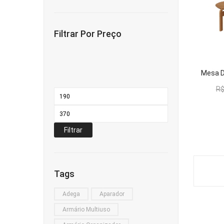
Filtrar Por Preço
R
Preço
mínimo
Preço
máximo
Filtrar
Tags
Adega
Aparador
Armário Multiuso