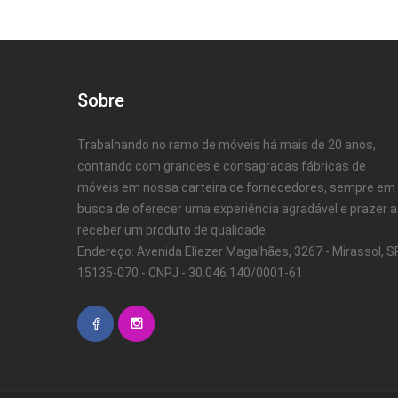
Sobre
Trabalhando no ramo de móveis há mais de 20 anos,
contando com grandes e consagradas fábricas de
móveis em nossa carteira de fornecedores, sempre em
busca de oferecer uma experiência agradável e prazer 
receber um produto de qualidade.
Endereço: Avenida Eliezer Magalhães, 3267 - Mirassol, SP
15135-070 - CNPJ - 30.046.140/0001-61