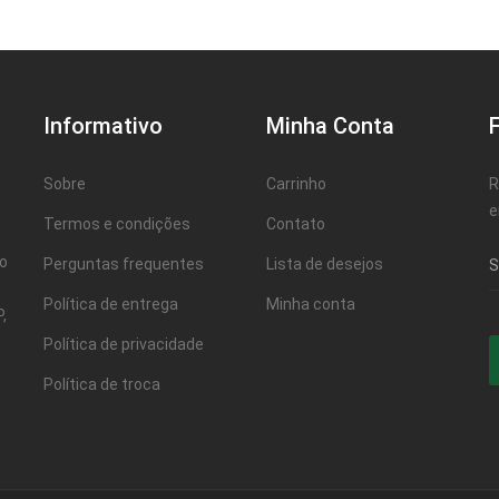
Informativo
Minha Conta
Sobre
Carrinho
R
e
Termos e condições
Contato
ao
Perguntas frequentes
Lista de desejos
Política de entrega
Minha conta
,
Política de privacidade
Política de troca