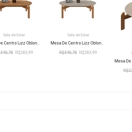
Sala de Estar
Sala de Estar
LER MAIS
LER MAIS
Mesa De Centro Lizz Oblonga Cedro – Casa D Móveis
Mesa De Centro Lizz Oblonga Off White/Cedro – Casa D Móveis
O
O
O
O
$
340,78
R$
283,99
R$
340,78
R$
283,99
preço
preço
preço
preço
original
atual
original
atual
R$
2
era:
é:
era:
é:
R$340,78.
R$283,99.
R$340,78.
R$283,99.