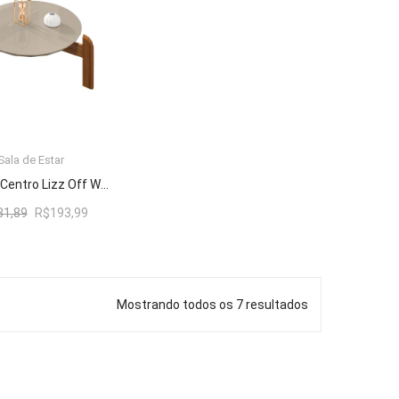
Sala de Estar
ADICIONAR AO CARRINHO
Mesa De Centro Lizz Off White/Cedro – Casa D Móveis
O
O
31,89
R$
193,99
preço
preço
original
atual
era:
é:
R$231,89.
R$193,99.
Mostrando todos os 7 resultados