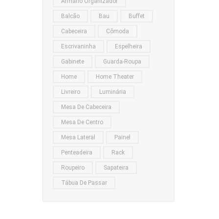
Armário Organizador
Balcão
Bau
Buffet
Cabeceira
Cômoda
Escrivaninha
Espelheira
Gabinete
Guarda-Roupa
Home
Home Theater
Livreiro
Luminária
Mesa De Cabeceira
Mesa De Centro
Mesa Lateral
Painel
Penteadeira
Rack
Roupeiro
Sapateira
Tábua De Passar