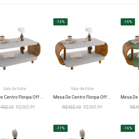
-16%
-16%
Sala de Estar
Sala de Estar
LER MAIS
LER MAIS
Mesa De Centro Floripa Off White/Cinamomo – Bechara Móveis
Mesa De Centro Floripa Off White/Naturalle – Bechara Móveis
O
O
O
O
$
432,10
R$
360,99
R$
432,10
R$
360,99
R$
4
preço
preço
preço
preço
original
atual
original
atual
era:
é:
era:
é:
-17%
-16%
R$432,10.
R$360,99.
R$432,10.
R$360,99.