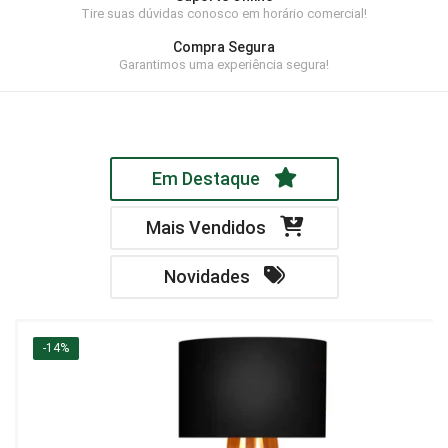
Tire suas dúvidas conosco em horário comercial!
Home Theater
Compra Segura
Painel
Garantimos uma experiência segura!
Rack
Aparador
Em Destaque
Balcão
Bancada
Mais Vendidos
Buffets
Novidades
Livreiro
Luminária
-14%
Mesa de Apoio
Mesa de Centro