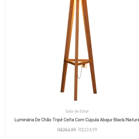
Mesa de Canto
Mesa Lateral
Nicho
Sala de Jantar ⬇
Mesa de Jantar
Mesa
Cristaleira
Adega
Buffets
ADICIONAR AO CARRINHO
Sala de Estar
Quarto ⬇
Luminária De Chão Tripé Celta Com Cúpula Abajur Black/Natur
Cama
O
O
R$
262,99
R$
224,99
preço
preço