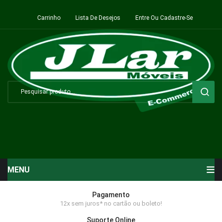
Carrinho
Lista De Desejos
Entre Ou Cadastre-Se
MENU
Início
Pagamento
12x sem juros* no cartão ou boleto!
Sala de Estar ⬇
Suporte Online