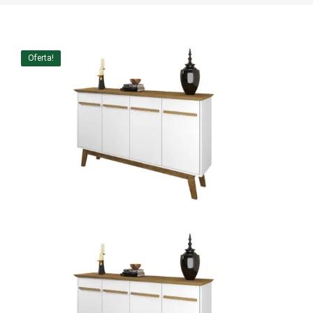
Home Theater
Painel
Oferta!
Rack
Aparador
Balcão
Bancada
Buffets
Livreiro
Luminária
Mesa de Apoio
Mesa de Centro