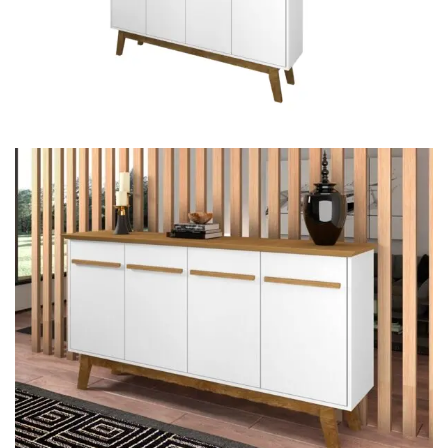
Mesa de Canto
Mesa Lateral
Nicho
Sala de Jantar ⬇
Mesa de Jantar
Mesa
Cristaleira
Adega
Buffets
Quarto ⬇
Cama