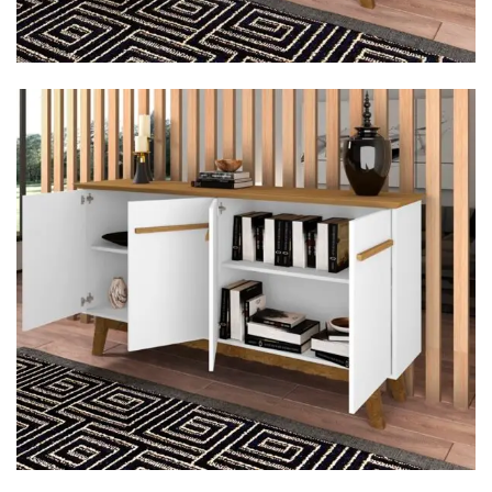
Cômoda
Penteadeira
Guarda Roupas
Roupeiro
Mesa de Cabeceira
Sapateira
Cabeceira
Beliche
Baú
Closet Modulado
Escritório ⬇
Escrivaninha