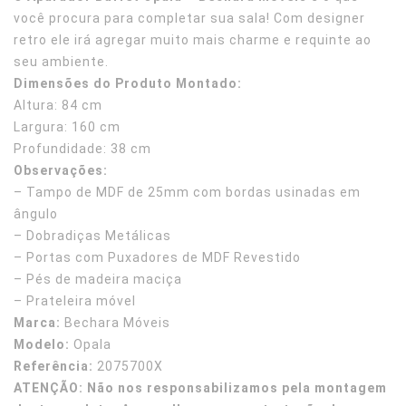
White
–
era:
é:
você procura para completar sua sala! Com designer
Fruteira
R$768,18.
R$640,99.
–
Becha
retro ele irá agregar muito mais charme e requinte ao
Bechara
Móvei
Fogões ⬇
seu ambiente.
Móveis
Dimensões do Produto Montado:
Fogareiro
Altura: 84 cm
Largura: 160 cm
Banheiro ⬇
Profundidade: 38 cm
Observações:
Armário de Banheiro
– Tampo de MDF de 25mm com bordas usinadas em
Espelheira
ângulo
– Dobradiças Metálicas
Cadeiras ⬇
– Portas com Puxadores de MDF Revestido
– Pés de madeira maciça
Cadeiras
– Prateleira móvel
Gamer
Marca:
Bechara Móveis
Modelo:
Opala
Retrô
Referência:
2075700X
ATENÇÃO: Não nos responsabilizamos pela montagem