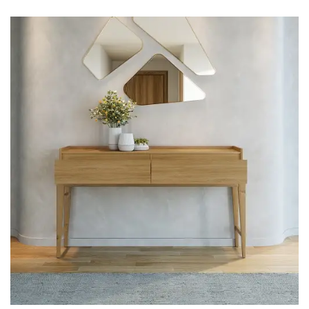
Fruteira
Fogões ⬇
Fogareiro
Banheiro ⬇
Armário de Banheiro
Espelheira
Cadeiras ⬇
Cadeiras
Gamer
Retrô