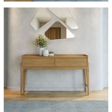
Mesa para Computador
Estante
Armário Organizador
Área de Serviço ⬇
Armário Multiuso
Tábua de Passar
Infantil ⬇
Berço
Cozinha ⬇
Armário de Cozinha
Balcão de Cozinha