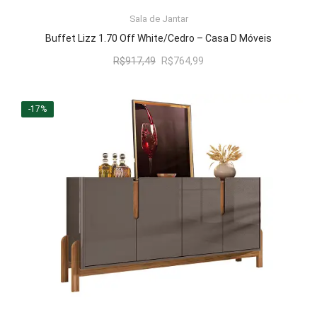
LER MAIS
Sala de Jantar
Buffet Lizz 1.70 Off White/Cedro – Casa D Móveis
O
O
R$
917,49
R$
764,99
preço
preço
original
atual
era:
é:
-17%
R$917,49.
R$764,99.