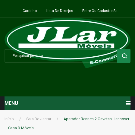
Carrinho
Lista De Desejos
Entre Ou Cadastre-Se
MENU
Início
Início
/
Sala De Jantar
/
Aparador Rennes 2 Gavetas Hannover
– Casa D Móveis
Sala de Estar ⬇