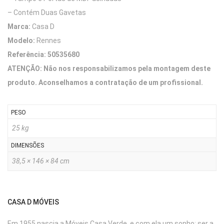
– Contém Duas Gavetas
Marca:
Casa D
Modelo:
Rennes
Referência: 50535680
ATENÇÃO: Não nos responsabilizamos pela montagem deste
produto. Aconselhamos a contratação de um profissional.
PESO
25 kg
DIMENSÕES
38,5 × 146 × 84 cm
CASA D MÓVEIS
Em 1955 nascia a Móveis Casa Verde, e com ela um sonho: ser a