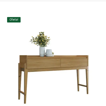
Home Theater
Painel
Oferta!
Rack
Aparador
Balcão
Bancada
Buffets
Livreiro
Luminária
Mesa de Apoio
Mesa de Centro