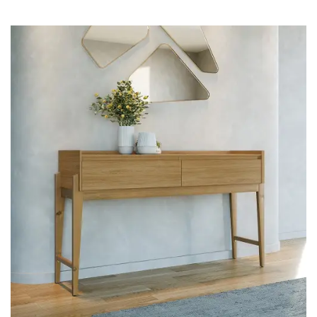
Cômoda
Penteadeira
Guarda Roupas
Roupeiro
Mesa de Cabeceira
Sapateira
Cabeceira
Beliche
Baú
Closet Modulado
Escritório ⬇
Escrivaninha