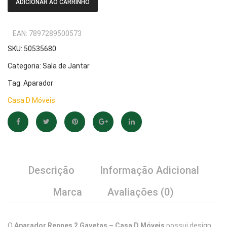
ADICIONAR AO CARRINHO
EAN:
7897289500573
SKU:
50535680
Categoria:
Sala de Jantar
Tag:
Aparador
Casa D Móveis
Descrição
Informação Adicional
Marca
Avaliações (0)
O
Aparador Rennes 2 Gavetas – Casa D Móveis
possui design