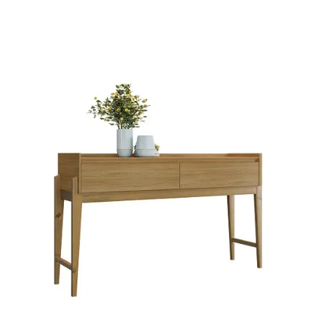
Mesa de Canto
Mesa Lateral
Nicho
Sala de Jantar ⬇
Mesa de Jantar
Mesa
Cristaleira
Adega
Buffets
Quarto ⬇
Cama