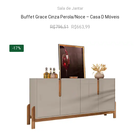
LER MAIS
Sala de Jantar
Buffet Grace Cinza Perola/Noce – Casa D Móveis
O
O
R$
796,51
R$
663,99
preço
preço
original
atual
era:
é:
-17%
R$796,51.
R$663,99.