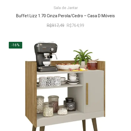
LER MAIS
Sala de Jantar
Buffet Lizz 1.70 Cinza Perola/Cedro – Casa D Móveis
O
O
R$
917,49
R$
764,99
preço
preço
original
atual
era:
é:
-16%
R$917,49.
R$764,99.