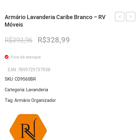
Armário Lavanderia Caribe Branco – RV
Móveis
Multiuso
Lavand
Escócia
Caribe
O
O
R$
328,99
R$
393,96
Cinamomo/
Preto
preço
preço
White
–
original
atual
Fora de estoque
–
RV
era:
é:
R$393,96.
R$328,99.
RV
Móvei
EAN:
7899729737938
Móveis
SKU:
CD9560BR
Categoria:
Lavanderia
Tag:
Armário Organizador