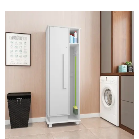
Cômoda
Penteadeira
Guarda Roupas
Roupeiro
Mesa de Cabeceira
Sapateira
Cabeceira
Beliche
Baú
Closet Modulado
Escritório ⬇
Escrivaninha