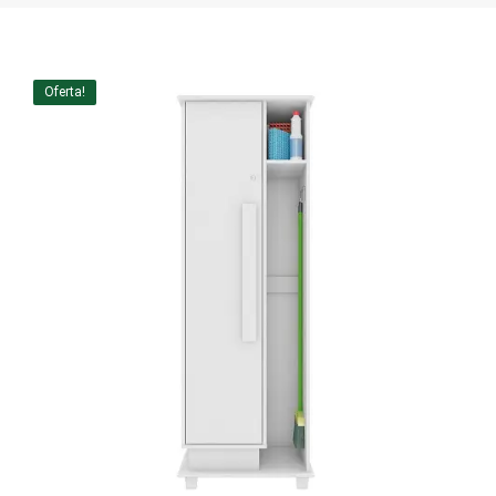
Home Theater
Painel
Oferta!
Rack
Aparador
Balcão
Bancada
Buffets
Livreiro
Luminária
Mesa de Apoio
Mesa de Centro