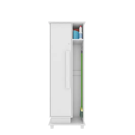
Mesa de Canto
Mesa Lateral
Nicho
Sala de Jantar ⬇
Mesa de Jantar
Mesa
Cristaleira
Adega
Buffets
Quarto ⬇
Cama