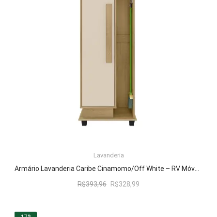
Lavanderia
LER MAIS
Armário Lavanderia Caribe Cinamomo/Off White – RV Móveis
O
O
R$
393,96
R$
328,99
preço
preço
original
atual
era:
é:
-17%