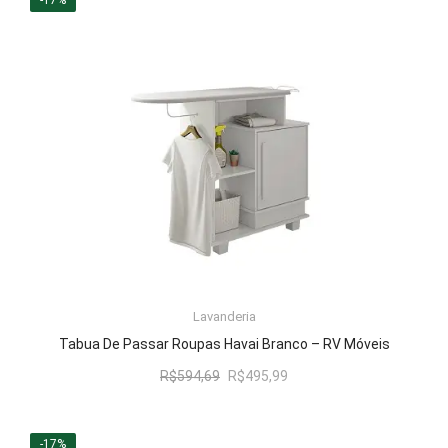
R$393,96.
R$328,99.
LER MAIS
Lavanderia
Tabua De Passar Roupas Havai Branco – RV Móveis
O
O
R$
594,69
R$
495,99
preço
preço
original
atual
era:
é:
-17%