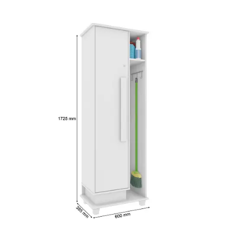
Fruteira
Fogões ⬇
Fogareiro
Banheiro ⬇
Armário de Banheiro
Espelheira
Cadeiras ⬇
Cadeiras
Gamer
Retrô