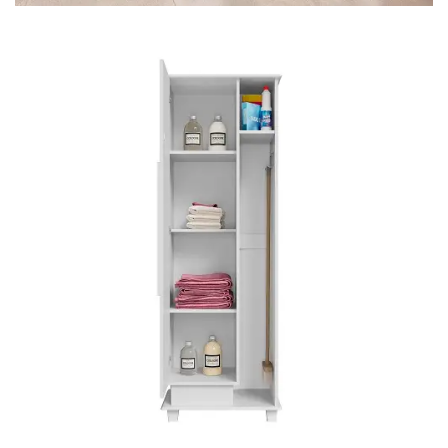
Mesa para Computador
Estante
Armário Organizador
Área de Serviço ⬇
Armário Multiuso
Tábua de Passar
Infantil ⬇
Berço
Cozinha ⬇
Armário de Cozinha
Balcão de Cozinha