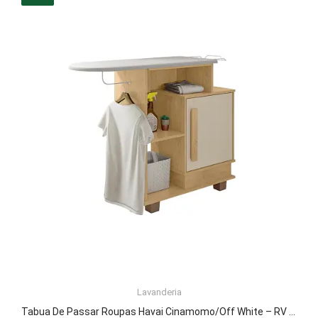
R$594,69.
R$495,99.
LER MAIS
Lavanderia
Tabua De Passar Roupas Havai Cinamomo/Off White – RV Móveis