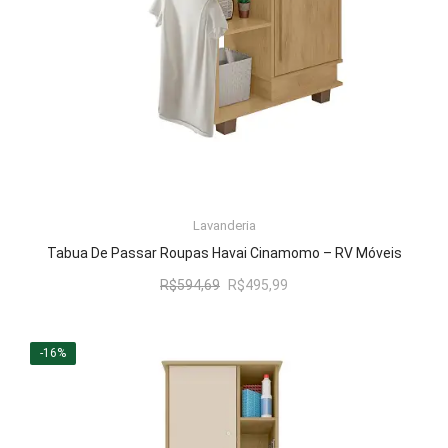
LER MAIS
Lavanderia
Tabua De Passar Roupas Havai Cinamomo – RV Móveis
O
O
R$
594,69
R$
495,99
preço
preço
original
atual
era:
é:
-16%
R$594,69.
R$495,99.