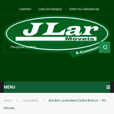
Carrinho
Lista De Desejos
Entre Ou Cadastre-Se
MENU
Início
Início
/
Lavanderia
/
Armário Lavanderia Caribe Branco – RV
Móveis
Sala de Estar ⬇