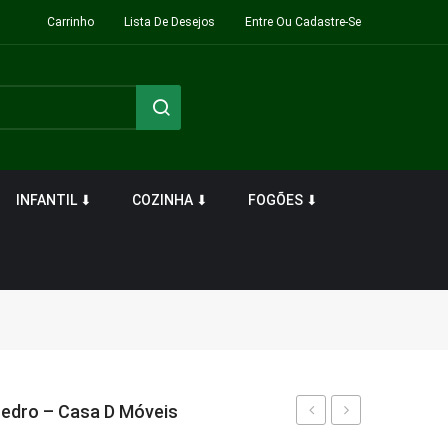
Carrinho
Lista De Desejos
Entre Ou Cadastre-Se
INFANTIL ⬇
COZINHA ⬇
FOGÕES ⬇
Cedro – Casa D Móveis
Lizz
Lizz