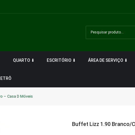
⬇
QUARTO ⬇
ESCRITÓRIO ⬇
ÁREA DE SERVIÇO ⬇
RETRÔ
ro – Casa D Móveis
Buffet Lizz 1.90 Branco/