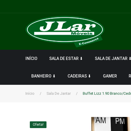
INÍCIO
SALA DE ESTAR ⬇
SALA DE JANTAR 
BANHEIRO ⬇
CADEIRAS ⬇
GAMER
Início
/
Sala De Jantar
/
Buffet Lizz 1.90 Branco/Ced
Oferta!