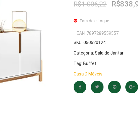
O
R$
838,
R$
1.006,22
preço
original
Fora de estoque
era:
R$1.006
EAN:
7897289559557
SKU:
050520124
Categoria:
Sala de Jantar
Tag:
Buffet
Casa D Móveis