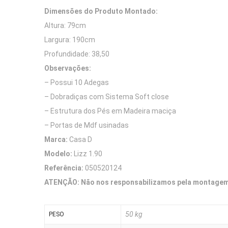
Dimensões do Produto Montado:
Altura: 79cm
Largura: 190cm
Profundidade: 38,50
Observações:
– Possui 10 Adegas
– Dobradiças com Sistema Soft close
– Estrutura dos Pés em Madeira maciça
– Portas de Mdf usinadas
Marca:
Casa D
Modelo:
Lizz 1.90
Referência:
050520124
ATENÇÃO: Não nos responsabilizamos pela montagem 
50 kg
PESO