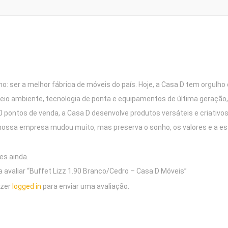
: ser a melhor fábrica de móveis do país. Hoje, a Casa D tem orgulh
o ambiente, tecnologia de ponta e equipamentos de última geração, 
000 pontos de venda, a Casa D desenvolve produtos versáteis e criati
nossa empresa mudou muito, mas preserva o sonho, os valores e a e
es ainda.
 a avaliar “Buffet Lizz 1.90 Branco/Cedro – Casa D Móveis”
azer
logged in
para enviar uma avaliação.