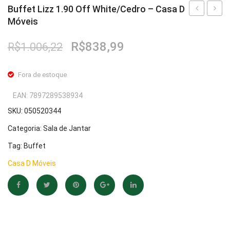
Buffet Lizz 1.90 Off White/Cedro – Casa D
Fruteira
Móveis
Lizz
Madrid
Fogões ⬇
1.90
Cedro
O
O
R$
838,99
R$
1.006,22
Cinza
White
Fogareiro
preço
preço
Perola/Ced
–
original
atual
Fora de estoque
Banheiro ⬇
–
Casa
era:
é:
R$1.006,22.
R$838,99.
Casa
D
EAN:
7897289538934
Armário de Banheiro
D
Móvei
SKU:
050520344
Espelheira
Móveis
Categoria:
Sala de Jantar
Cadeiras ⬇
Tag:
Buffet
Cadeiras
Casa D Móveis
Gamer
Retrô