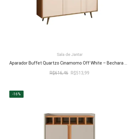
LER MAIS
Sala de Jantar
Aparador Buffet Quartzo Cinamomo Off White – Bechara Móveis
O
O
R$
616,46
R$
513,99
preço
preço
original
atual
era:
é:
-16%
R$616,46.
R$513,99.