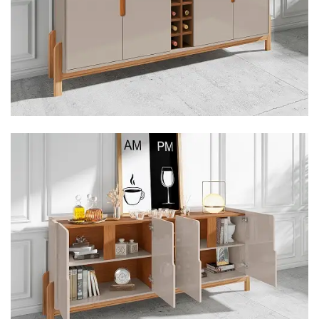
Cômoda
Penteadeira
Guarda Roupas
Roupeiro
Mesa de Cabeceira
Sapateira
Cabeceira
Beliche
Baú
Closet Modulado
Escritório ⬇
Escrivaninha