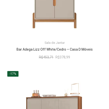
LER MAIS
Sala de Jantar
Bar Adega Lizz Off White/Cedro – Casa D Móveis
O
O
R$
453,71
R$
378,99
preço
preço
original
atual
era:
é:
-17%
R$453,71.
R$378,99.