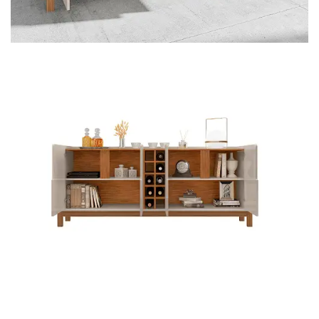
Mesa para Computador
Estante
Armário Organizador
Área de Serviço ⬇
Armário Multiuso
Tábua de Passar
Infantil ⬇
Berço
Cozinha ⬇
Armário de Cozinha
Balcão de Cozinha