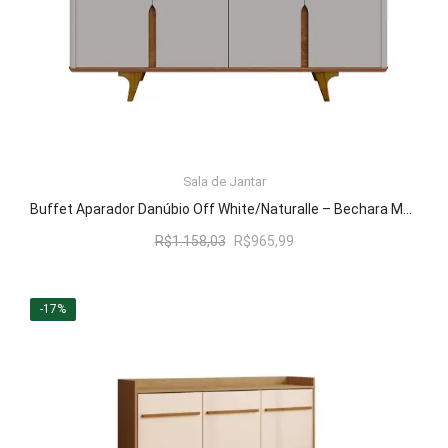
Sala de Jantar
LER MAIS
Buffet Aparador Danúbio Off White/Naturalle – Bechara Móveis
O
O
R$
1.158,03
R$
965,99
preço
preço
original
atual
era:
é:
-17%
R$1.158,03.
R$965,99.