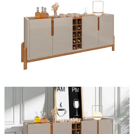
Mesa de Canto
Mesa Lateral
Nicho
Sala de Jantar ⬇
Mesa de Jantar
Mesa
Cristaleira
Adega
Buffets
Quarto ⬇
Cama