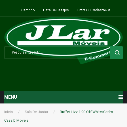
Carrinho
Lista De Desejos
Entre Ou Cadastre-Se
MENU
Início
Início
/
Sala De Jantar
/
Buffet Lizz 1.90 Off White/Cedro –
Casa D Móveis
Sala de Estar ⬇