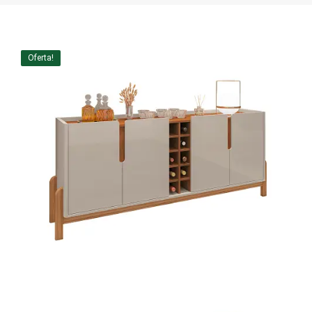
Home Theater
Painel
Oferta!
Rack
Aparador
Balcão
Bancada
Buffets
Livreiro
Luminária
Mesa de Apoio
Mesa de Centro