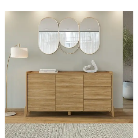
Cômoda
Penteadeira
Guarda Roupas
Roupeiro
Mesa de Cabeceira
Sapateira
Cabeceira
Beliche
Baú
Closet Modulado
Escritório ⬇
Escrivaninha