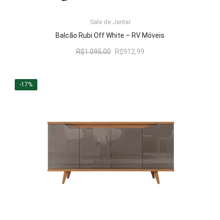
Sala de Jantar
LER MAIS
Balcão Rubi Off White – RV Móveis
O
O
R$
1.095,00
R$
912,99
preço
preço
original
atual
era:
é:
-17%
R$1.095,00.
R$912,99.