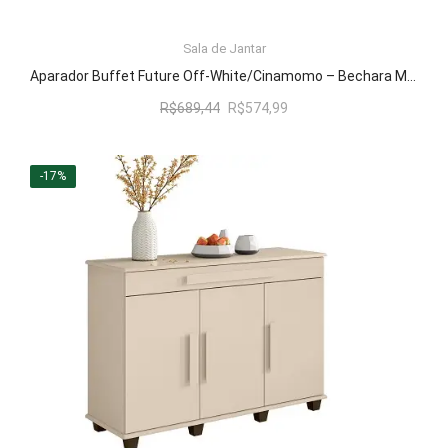
Sala de Jantar
LER MAIS
Aparador Buffet Future Off-White/Cinamomo – Bechara Móveis
O
O
R$
689,44
R$
574,99
preço
preço
original
atual
era:
é:
-17%
R$689,44.
R$574,99.