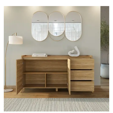
Fruteira
Fogões ⬇
Fogareiro
Banheiro ⬇
Armário de Banheiro
Espelheira
Cadeiras ⬇
Cadeiras
Gamer
Retrô