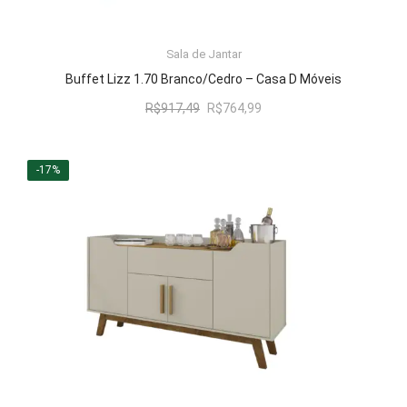
LER MAIS
Sala de Jantar
Buffet Lizz 1.70 Branco/Cedro – Casa D Móveis
O
O
R$
917,49
R$
764,99
preço
preço
original
atual
era:
é:
-17%
R$917,49.
R$764,99.