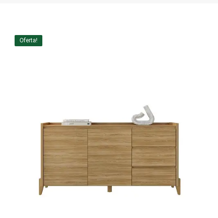
Home Theater
Painel
Oferta!
Rack
Aparador
Balcão
Bancada
Buffets
Livreiro
Luminária
Mesa de Apoio
Mesa de Centro