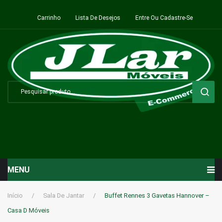
Carrinho
Lista De Desejos
Entre Ou Cadastre-Se
MENU
Início
Início
/
Sala De Jantar
/
Buffet Rennes 3 Gavetas Hannover –
Casa D Móveis
Sala de Estar ⬇