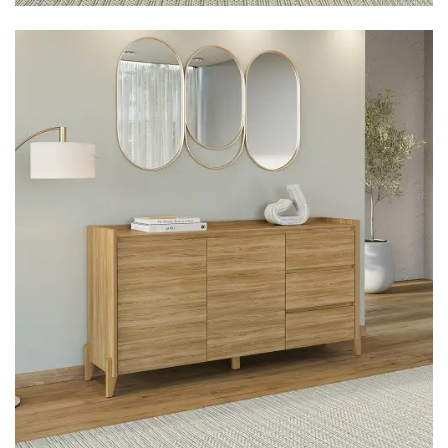
Mesa para Computador
Estante
Armário Organizador
Área de Serviço ⬇
Armário Multiuso
Tábua de Passar
Infantil ⬇
Berço
Cozinha ⬇
Armário de Cozinha
Balcão de Cozinha