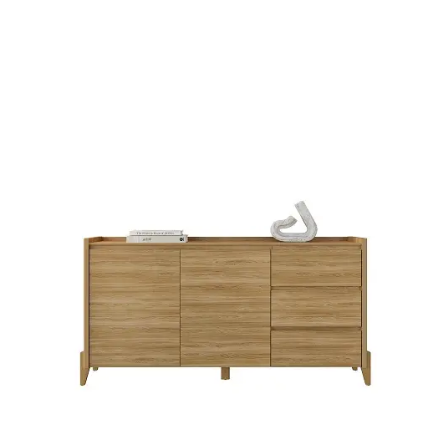
Mesa de Canto
Mesa Lateral
Nicho
Sala de Jantar ⬇
Mesa de Jantar
Mesa
Cristaleira
Adega
Buffets
Quarto ⬇
Cama