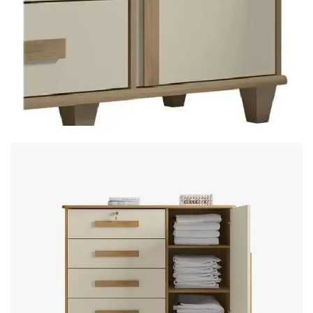
Fruteira
Fogões ⬇
Fogareiro
Banheiro ⬇
Armário de Banheiro
Espelheira
Cadeiras ⬇
Cadeiras
Gamer
Retrô