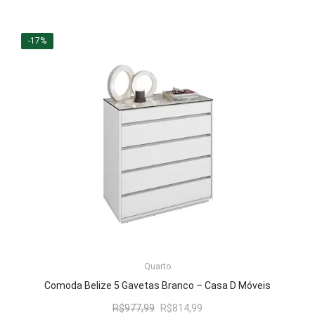
preço
preço
original
atual
era:
é:
-17%
R$494,04.
R$411,99.
LER MAIS
Quarto
Comoda Belize 5 Gavetas Branco – Casa D Móveis
O
O
R$
977,99
R$
814,99