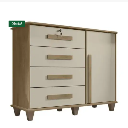
Home Theater
Painel
Oferta!
Rack
Aparador
Balcão
Bancada
Buffets
Livreiro
Luminária
Mesa de Apoio
Mesa de Centro