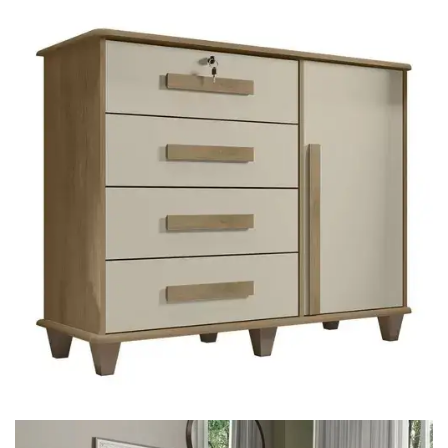
Mesa de Canto
Mesa Lateral
Nicho
Sala de Jantar ⬇
Mesa de Jantar
Mesa
Cristaleira
Adega
Buffets
Quarto ⬇
Cama