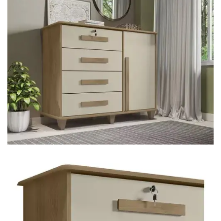
Cômoda
Penteadeira
Guarda Roupas
Roupeiro
Mesa de Cabeceira
Sapateira
Cabeceira
Beliche
Baú
Closet Modulado
Escritório ⬇
Escrivaninha