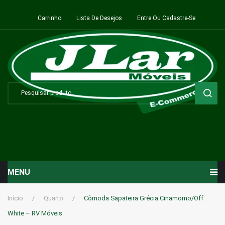
Carrinho
Lista De Desejos
Entre Ou Cadastre-Se
MENU
Início
Início
/
Quarto
/
Cômoda Sapateira Grécia Cinamomo/Off
White – RV Móveis
Sala de Estar ⬇