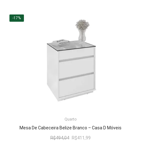
preço
preço
original
atual
era:
é:
-17%
R$922,74.
R$768,99.
LER MAIS
Quarto
Mesa De Cabeceira Belize Branco – Casa D Móveis
O
O
R$
494,04
R$
411,99