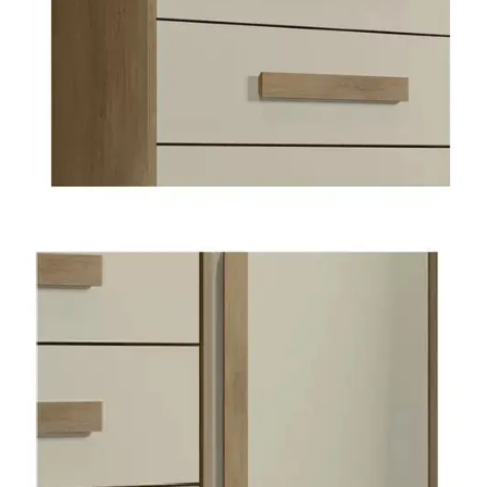
Mesa para Computador
Estante
Armário Organizador
Área de Serviço ⬇
Armário Multiuso
Tábua de Passar
Infantil ⬇
Berço
Cozinha ⬇
Armário de Cozinha
Balcão de Cozinha