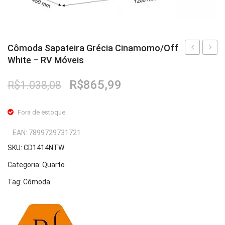
Cômoda Sapateira Grécia Cinamomo/Off
White – RV Móveis
Sapateira
Sapate
Grécia
Grécia
O
O
R$
865,99
R$
1.038,08
Cinamomo
Cinam
preço
preço
–
–
original
atual
Fora de estoque
RV
RV
era:
é:
R$1.038,08.
R$865,99.
Móveis
Móvei
EAN:
7899729731721
SKU:
CD1414NTW
Categoria:
Quarto
Tag:
Cômoda