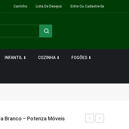
Carrinho
Lista De Desejos
Entre Ou Cadastre-Se
INFANTIL ⬇
COZINHA ⬇
FOGÕES ⬇
a Branco – Potenza Móveis
Maitê
Eccos