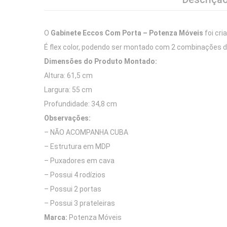
O
Gabinete Eccos Com Porta – Potenza Móveis
foi cr
É flex color, podendo ser montado com 2 combinações d
Dimensões do Produto Montado:
Altura: 61,5 cm
Largura: 55 cm
Profundidade: 34,8 cm
Observações:
– NÃO ACOMPANHA CUBA
– Estrutura em MDP
– Puxadores em cava
– Possui 4 rodízios
– Possui 2 portas
– Possui 3 prateleiras
Marca:
Potenza Móveis