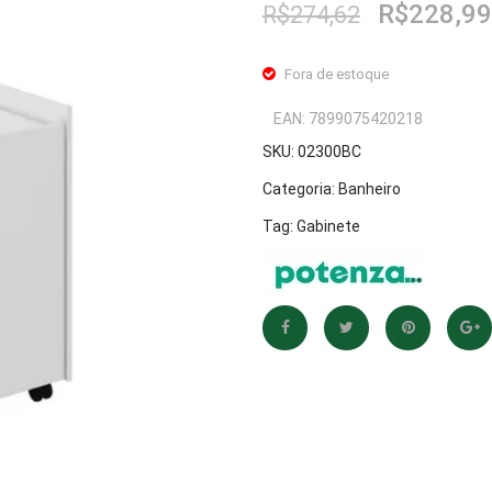
O
R$
228,99
R$
274,62
preço
original
Fora de estoque
era:
R$274,62
EAN:
7899075420218
SKU:
02300BC
Categoria:
Banheiro
Tag:
Gabinete