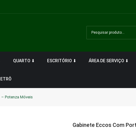
⬇
QUARTO ⬇
ESCRITÓRIO ⬇
ÁREA DE SERVIÇO ⬇
RETRÔ
 – Potenza Móveis
Gabinete Eccos Com Port