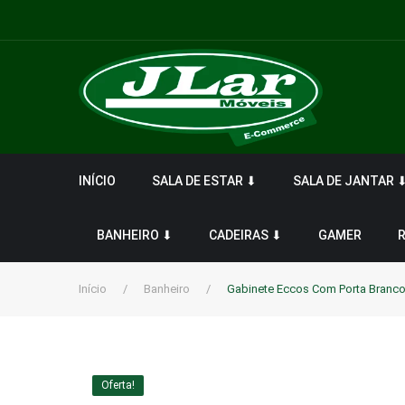
INÍCIO
SALA DE ESTAR ⬇
SALA DE JANTAR 
BANHEIRO ⬇
CADEIRAS ⬇
GAMER
Início
/
Banheiro
/
Gabinete Eccos Com Porta Branco
Oferta!