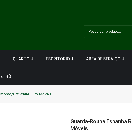
⬇
QUARTO ⬇
ESCRITÓRIO ⬇
ÁREA DE SERVIÇO ⬇
RETRÔ
amomo/Off White – RV Móveis
Guarda-Roupa Espanha R
Móveis