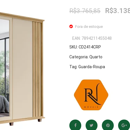
O
R$
3.13
R$
3.765,85
preço
original
Fora de estoque
era:
R$3.765
EAN:
7894211455048
SKU:
CD2414CRP
Categoria:
Quarto
Tag:
Guarda-Roupa