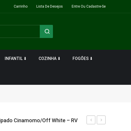
Carrinho
Lista De Desejos
Entre Ou Cadastre-Se
INFANTIL ⬇
COZINHA ⬇
FOGÕES ⬇
ipado Cinamomo/Off White – RV
Roupa
Roupa