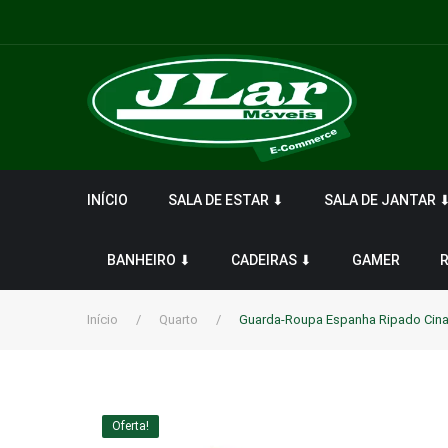
INÍCIO
SALA DE ESTAR ⬇
SALA DE JANTAR 
BANHEIRO ⬇
CADEIRAS ⬇
GAMER
Início
/
Quarto
/
Guarda-Roupa Espanha Ripado Cin
Oferta!