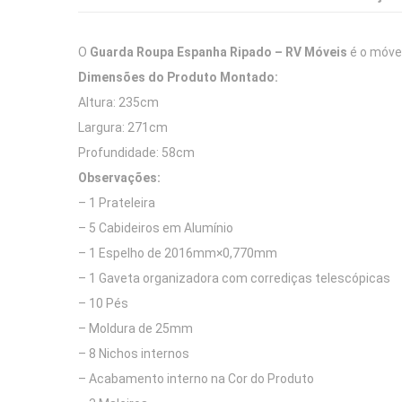
O
Guarda Roupa Espanha Ripado – RV Móveis
é o móvel
Dimensões do Produto Montado:
Altura: 235cm
Largura: 271cm
Profundidade: 58cm
Observações:
– 1 Prateleira
– 5 Cabideiros em Alumínio
– 1 Espelho de 2016mm×0,770mm
– 1 Gaveta organizadora com corrediças telescópicas
– 10 Pés
– Moldura de 25mm
– 8 Nichos internos
– Acabamento interno na Cor do Produto