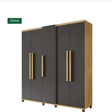
Home Theater
Painel
Oferta!
Rack
Aparador
Balcão
Bancada
Buffets
Livreiro
Luminária
Mesa de Apoio
Mesa de Centro