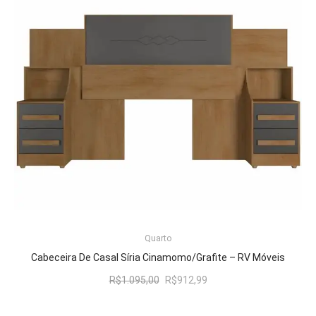
LER MAIS
Quarto
Cabeceira De Casal Síria Cinamomo/Grafite – RV Móveis
O
O
R$
1.095,00
R$
912,99
preço
preço
original
atual