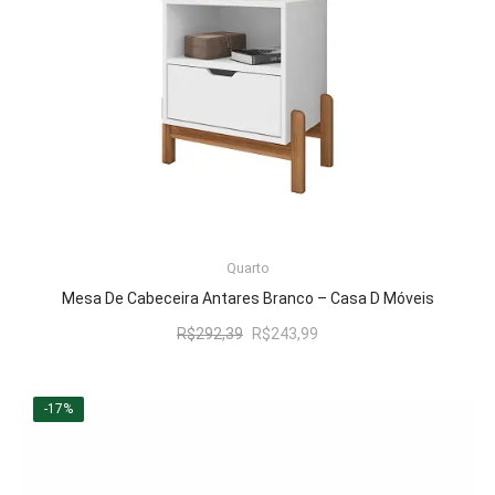
LER MAIS
Quarto
Mesa De Cabeceira Antares Branco – Casa D Móveis
O
O
R$
292,39
R$
243,99
preço
preço
original
atual
era:
é:
-17%
R$292,39.
R$243,99.