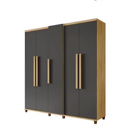
Mesa de Canto
Mesa Lateral
Nicho
Sala de Jantar ⬇
Mesa de Jantar
Mesa
Cristaleira
Adega
Buffets
Quarto ⬇
Cama