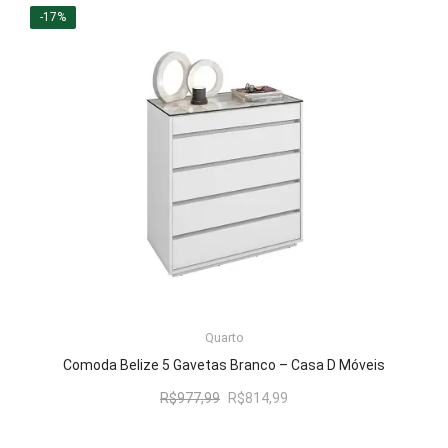
era:
é:
-17%
R$1.095,00.
R$912,99.
LER MAIS
Quarto
Comoda Belize 5 Gavetas Branco – Casa D Móveis
O
O
R$
977,99
R$
814,99
preço
preço
original
atual