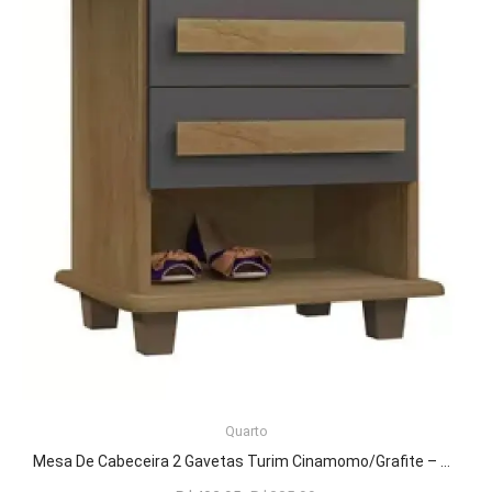
LER MAIS
Quarto
Mesa De Cabeceira 2 Gavetas Turim Cinamomo/Grafite – RV Móveis