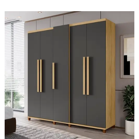
Cômoda
Penteadeira
Guarda Roupas
Roupeiro
Mesa de Cabeceira
Sapateira
Cabeceira
Beliche
Baú
Closet Modulado
Escritório ⬇
Escrivaninha