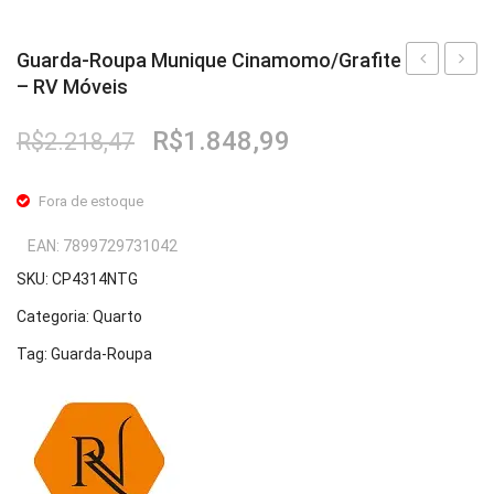
Guarda-Roupa Munique Cinamomo/Grafite
– RV Móveis
Roupa
Roupa
Monte
Muniq
O
O
R$
1.848,99
R$
2.218,47
Carlo
Cinam
preço
preço
2
White
original
atual
Fora de estoque
Portas
–
era:
é:
R$2.218,47.
R$1.848,99.
Cinamomo
RV
EAN:
7899729731042
–
Móvei
SKU:
CP4314NTG
RV
Categoria:
Quarto
Móveis
Tag:
Guarda-Roupa