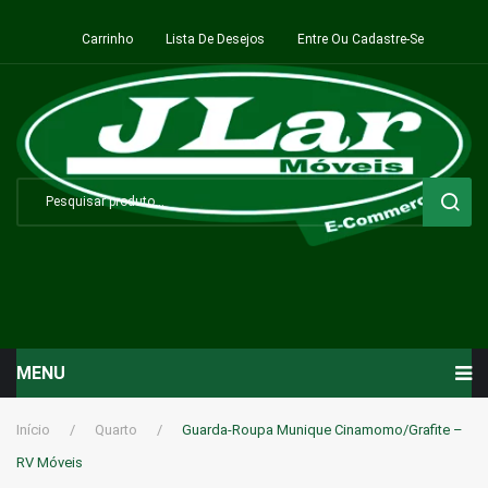
Carrinho
Lista De Desejos
Entre Ou Cadastre-Se
MENU
Início
Início
/
Quarto
/
Guarda-Roupa Munique Cinamomo/Grafite –
RV Móveis
Sala de Estar ⬇