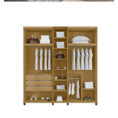
Mesa para Computador
Estante
Armário Organizador
Área de Serviço ⬇
Armário Multiuso
Tábua de Passar
Infantil ⬇
Berço
Cozinha ⬇
Armário de Cozinha
Balcão de Cozinha