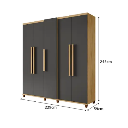
Fruteira
Fogões ⬇
Fogareiro
Banheiro ⬇
Armário de Banheiro
Espelheira
Cadeiras ⬇
Cadeiras
Gamer
Retrô