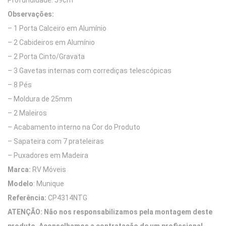
Profundidade: 59cm
Observações:
– 1 Porta Calceiro em Alumínio
– 2 Cabideiros em Alumínio
– 2 Porta Cinto/Gravata
– 3 Gavetas internas com corrediças telescópicas
– 8 Pés
– Moldura de 25mm
– 2 Maleiros
– Acabamento interno na Cor do Produto
– Sapateira com 7 prateleiras
– Puxadores em Madeira
Marca:
RV Móveis
Modelo
: Munique
Referência:
CP4314NTG
ATENÇÃO:
Não nos responsabilizamos pela montagem deste