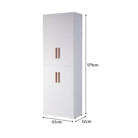
Fruteira
Fogões ⬇
Fogareiro
Banheiro ⬇
Armário de Banheiro
Espelheira
Cadeiras ⬇
Cadeiras
Gamer
Retrô