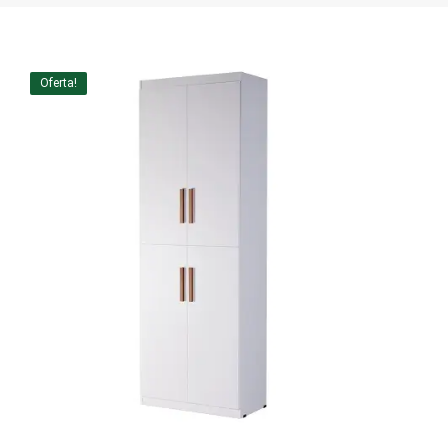
Home Theater
Painel
Oferta!
Rack
Aparador
Balcão
Bancada
Buffets
Livreiro
Luminária
Mesa de Apoio
Mesa de Centro