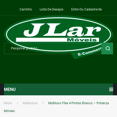
Carrinho
Lista De Desejos
Entre Ou Cadastre-Se
MENU
Início
Início
/
Multiusos
/
Multiuso Flex 4 Portas Branco – Potenza
Móveis
Sala de Estar ⬇