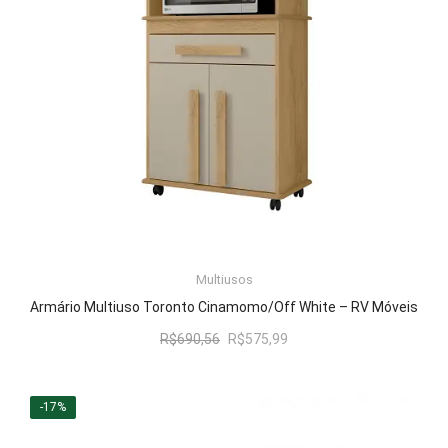
Multiusos
LER MAIS
Armário Multiuso Toronto Cinamomo/Off White – RV Móveis
O
O
R$
690,56
R$
575,99
preço
preço
original
atual
era:
é:
-17%
R$690,56.
R$575,99.