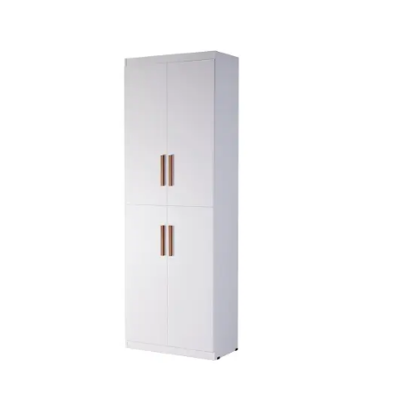
Mesa de Canto
Mesa Lateral
Nicho
Sala de Jantar ⬇
Mesa de Jantar
Mesa
Cristaleira
Adega
Buffets
Quarto ⬇
Cama