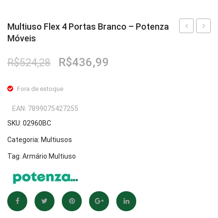
Multiuso Flex 4 Portas Branco – Potenza
Móveis
Multiuso
Flex
Eccos
4
O
O
R$
436,99
R$
524,28
Nature
Porta
preço
preço
–
Natur
original
atual
Fora de estoque
Potenza
–
era:
é:
R$524,28.
R$436,99.
Móveis
Poten
EAN:
7899075427255
Móvei
SKU:
02960BC
Categoria:
Multiusos
Tag:
Armário Multiuso