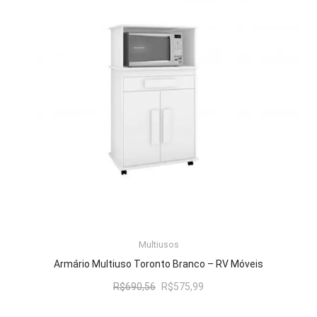
Multiusos
LER MAIS
Armário Multiuso Toronto Branco – RV Móveis
O
O
R$
690,56
R$
575,99
preço
preço
original
atual