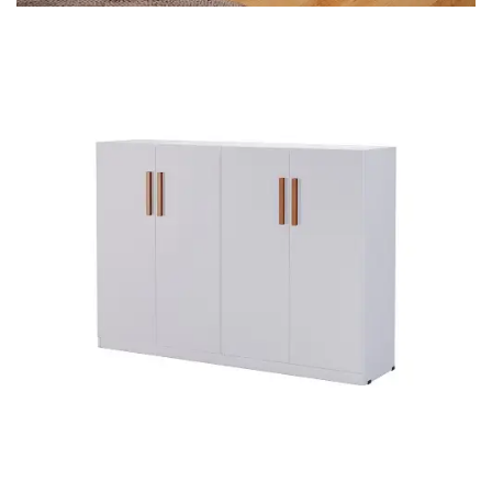
Mesa para Computador
Estante
Armário Organizador
Área de Serviço ⬇
Armário Multiuso
Tábua de Passar
Infantil ⬇
Berço
Cozinha ⬇
Armário de Cozinha
Balcão de Cozinha