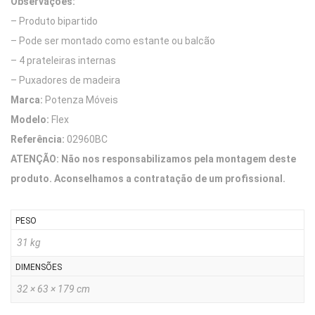
Observações:
– Produto bipartido
– Pode ser montado como estante ou balcão
– 4 prateleiras internas
– Puxadores de madeira
Marca:
Potenza Móveis
Modelo:
Flex
Referência:
02960BC
ATENÇÃO: Não nos responsabilizamos pela montagem deste
produto. Aconselhamos a contratação de um profissional.
PESO
31 kg
DIMENSÕES
32 × 63 × 179 cm