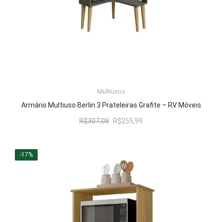
Multiusos
LER MAIS
Armário Multiuso Berlin 3 Prateleiras Grafite – RV Móveis
O
O
R$
307,08
R$
255,99
preço
preço
original
atual
era:
é:
-17%
R$307,08.
R$255,99.