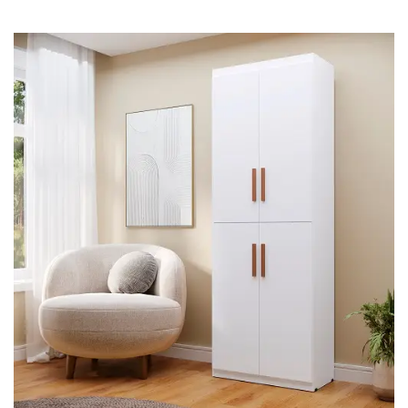
Cômoda
Penteadeira
Guarda Roupas
Roupeiro
Mesa de Cabeceira
Sapateira
Cabeceira
Beliche
Baú
Closet Modulado
Escritório ⬇
Escrivaninha