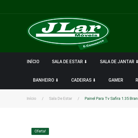
INÍCIO
SALA DE ESTAR ⬇
SALA DE JANTAR 
BANHEIRO ⬇
CADEIRAS ⬇
GAMER
Início
/
Sala De Estar
/
Painel Para Tv Safira 1.35 Br
Oferta!