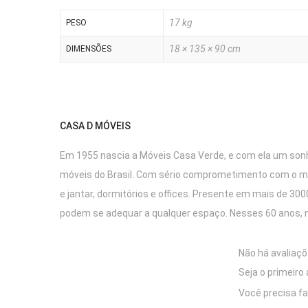
17 kg
PESO
18 × 135 × 90 cm
DIMENSÕES
CASA D MÓVEIS
Em 1955 nascia a Móveis Casa Verde, e com ela um sonho
móveis do Brasil. Com sério comprometimento com o mei
e jantar, dormitórios e offices. Presente em mais de 3
podem se adequar a qualquer espaço. Nesses 60 anos, 
Não há avaliaçõ
Seja o primeiro 
Você precisa f