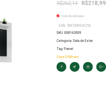
O
R$
218,99
R$
262,14
preço
original
Fora de estoque
era:
R$262,14
EAN:
7897289536725
SKU:
008163009
Categoria:
Sala de Estar
Tag:
Painel
Casa D Móveis