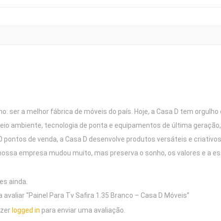
: ser a melhor fábrica de móveis do país. Hoje, a Casa D tem orgulh
o ambiente, tecnologia de ponta e equipamentos de última geração, 
000 pontos de venda, a Casa D desenvolve produtos versáteis e criati
nossa empresa mudou muito, mas preserva o sonho, os valores e a e
es ainda.
a avaliar “Painel Para Tv Safira 1.35 Branco – Casa D Móveis”
azer
logged in
para enviar uma avaliação.