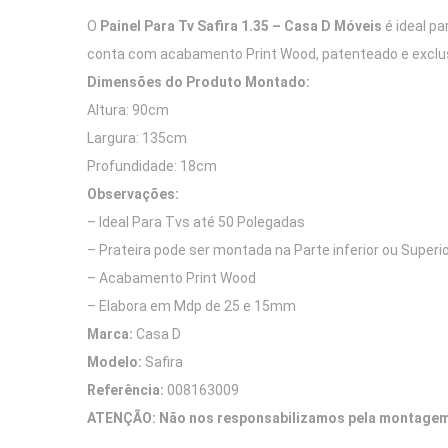
O
Painel Para Tv Safira 1.35 – Casa D Móveis
é ideal p
conta com acabamento Print Wood, patenteado e exclusi
Dimensões do Produto Montado:
Altura: 90cm
Largura: 135cm
Profundidade: 18cm
Observações:
– Ideal Para Tvs até 50 Polegadas
– Prateira pode ser montada na Parte inferior ou Superio
– Acabamento Print Wood
– Elabora em Mdp de 25 e 15mm
Marca:
Casa D
Modelo:
Safira
Referência:
008163009
ATENÇÃO: Não nos responsabilizamos pela montagem 