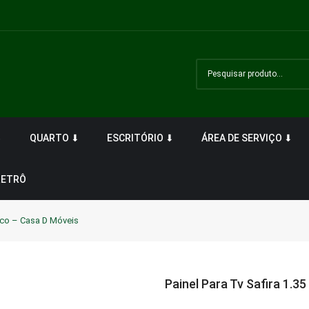
⬇
QUARTO ⬇
ESCRITÓRIO ⬇
ÁREA DE SERVIÇO ⬇
RETRÔ
anco – Casa D Móveis
Painel Para Tv Safira 1.3