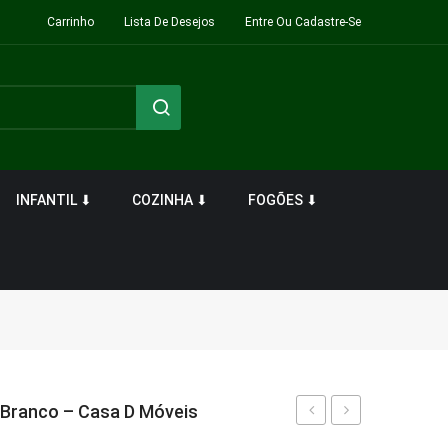
Carrinho
Lista De Desejos
Entre Ou Cadastre-Se
INFANTIL ⬇
COZINHA ⬇
FOGÕES ⬇
5 Branco – Casa D Móveis
De
Para