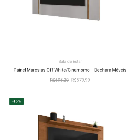
Sala de Estar
LER MAIS
Painel Maresias Off White/Cinamomo – Bechara Móveis
O
O
R$
695,20
R$
579,99
preço
preço
original
atual
era:
é:
-16%
R$695,20.
R$579,99.