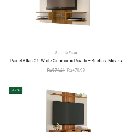
Sala de Estar
LER MAIS
Painel Atlas Off White Cinamomo Ripado – Bechara Móveis
O
O
R$
574,21
R$
478,99
preço
preço
original
atual
era:
é:
-17%
R$574,21.
R$478,99.