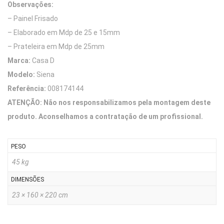
Observações:
– Painel Frisado
– Elaborado em Mdp de 25 e 15mm
– Prateleira em Mdp de 25mm
Marca:
Casa D
Modelo:
Siena
Referência:
008174144
ATENÇÃO: Não nos responsabilizamos pela montagem deste
produto. Aconselhamos a contratação de um profissional.
PESO
45 kg
DIMENSÕES
23 × 160 × 220 cm