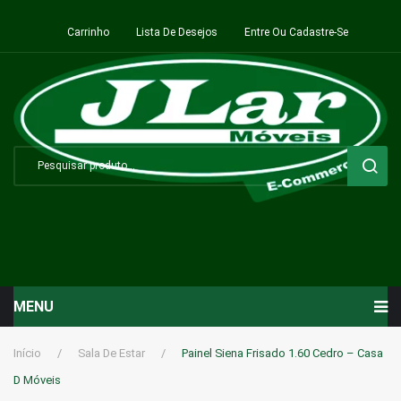
Carrinho
Lista De Desejos
Entre Ou Cadastre-Se
MENU
Início
Início
/
Sala De Estar
/
Painel Siena Frisado 1.60 Cedro – Casa
D Móveis
Sala de Estar ⬇