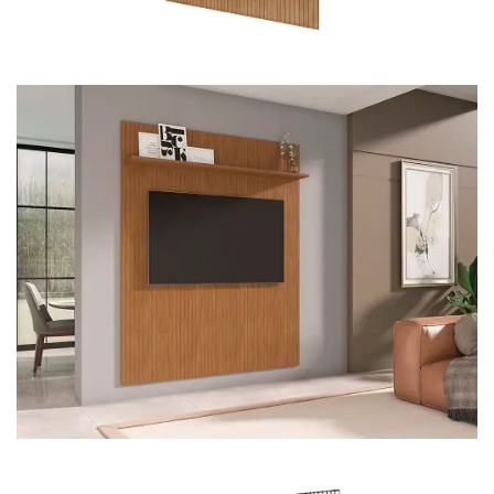
Mesa para Computador
Estante
Armário Organizador
Área de Serviço ⬇
Armário Multiuso
Tábua de Passar
Infantil ⬇
Berço
Cozinha ⬇
Armário de Cozinha
Balcão de Cozinha