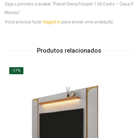
Seja o primeiro a avaliar “Painel Siena Frisado 1.60 Cedro – Casa D
Móveis”
Você precisa fazer
logged in
para enviar uma avaliação.
Produtos relacionados
-17%