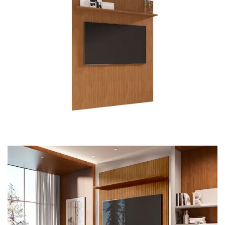
Mesa de Canto
Mesa Lateral
Nicho
Sala de Jantar ⬇
Mesa de Jantar
Mesa
Cristaleira
Adega
Buffets
Quarto ⬇
Cama