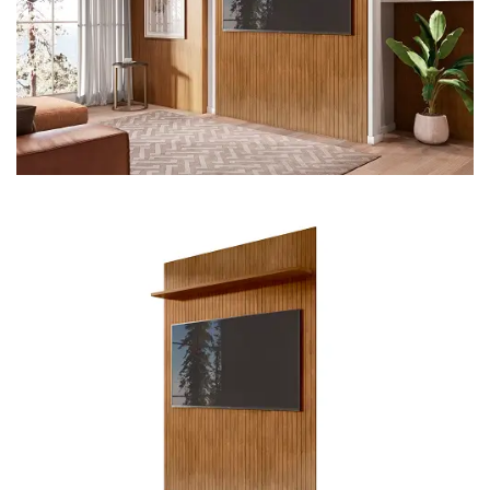
Cômoda
Penteadeira
Guarda Roupas
Roupeiro
Mesa de Cabeceira
Sapateira
Cabeceira
Beliche
Baú
Closet Modulado
Escritório ⬇
Escrivaninha