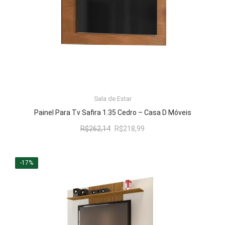
LER MAIS
Sala de Estar
Painel Para Tv Safira 1.35 Cedro – Casa D Móveis
O
O
R$
262,14
R$
218,99
preço
preço
original
atual
era:
é:
-17%
R$262,14.
R$218,99.