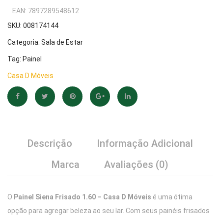
R$675,52.
R$562,99.
White
Casa
EAN:
7897289548612
–
D
SKU:
008174144
Casa
Móvei
Categoria:
Sala de Estar
D
Tag:
Painel
Móveis
Casa D Móveis
Descrição
Informação Adicional
Marca
Avaliações (0)
O
Painel Siena Frisado 1.60 – Casa D Móveis
é uma ótima
opção para agregar beleza ao seu lar. Com seus painéis frisados