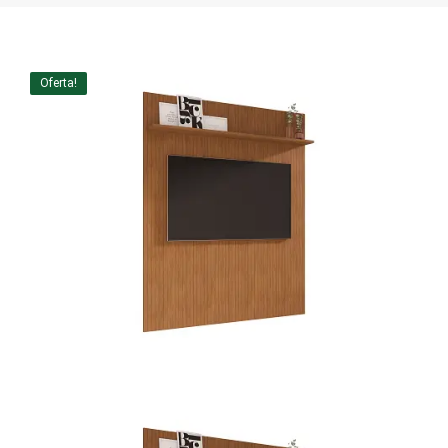
Home Theater
Painel
Oferta!
Rack
Aparador
Balcão
Bancada
Buffets
Livreiro
Luminária
Mesa de Apoio
Mesa de Centro