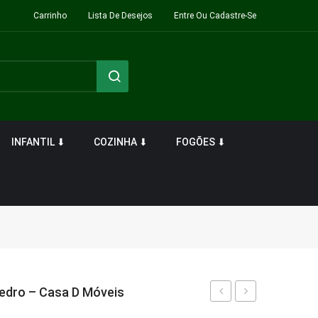
Carrinho
Lista De Desejos
Entre Ou Cadastre-Se
INFANTIL ⬇
COZINHA ⬇
FOGÕES ⬇
Cedro – Casa D Móveis
Adria
Grace