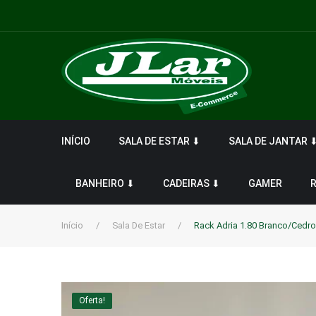
INÍCIO
SALA DE ESTAR ⬇
SALA DE JANTAR 
BANHEIRO ⬇
CADEIRAS ⬇
GAMER
Início
/
Sala De Estar
/
Rack Adria 1.80 Branco/Cedro
Oferta!