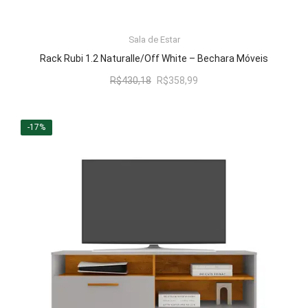
ADICIONAR AO CARRINHO
Sala de Estar
Rack Rubi 1.2 Naturalle/Off White – Bechara Móveis
O
O
R$
430,18
R$
358,99
preço
preço
original
atual
era:
é:
-17%
R$430,18.
R$358,99.