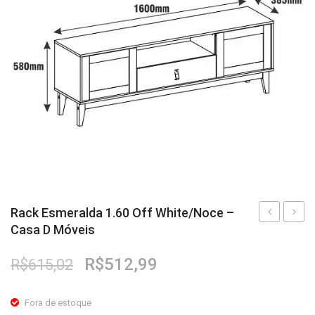
Rack Esmeralda 1.60 Off White/Noce –
Casa D Móveis
Esmeralda
Esmer
1.60
1.60
O
O
R$
512,99
R$
615,02
Cinza
Preto
preço
preço
Perola/Noc
–
original
atual
Fora de estoque
–
Casa
era:
é: