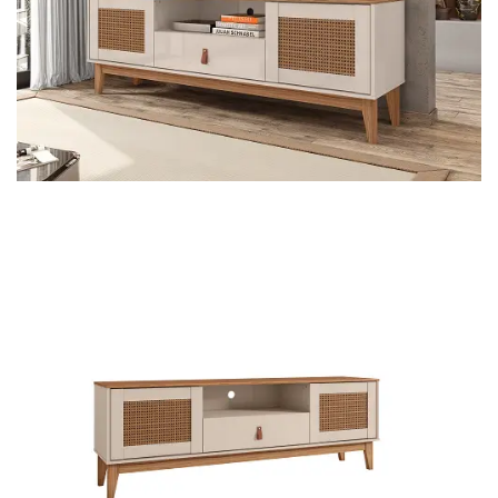
Cômoda
Penteadeira
Guarda Roupas
Roupeiro
Mesa de Cabeceira
Sapateira
Cabeceira
Beliche
Baú
Closet Modulado
Escritório ⬇
Escrivaninha