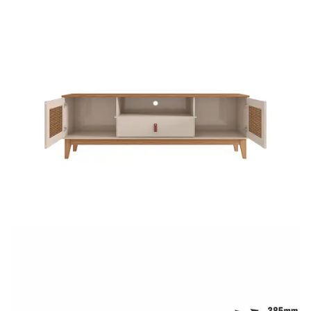
Fruteira
Fogões ⬇
Fogareiro
Banheiro ⬇
Armário de Banheiro
Espelheira
Cadeiras ⬇
Cadeiras
Gamer
Retrô