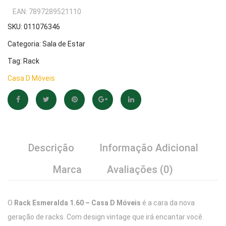
R$615,02.
R$512,99.
Casa
D
EAN:
7897289521110
D
Móvei
SKU:
011076346
Móveis
Categoria:
Sala de Estar
Tag:
Rack
Casa D Móveis
Descrição
Informação Adicional
Marca
Avaliações (0)
O
Rack Esmeralda 1.60 – Casa D Móveis
é a cara da nova
geração de racks. Com design vintage que irá encantar você.