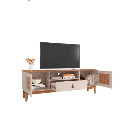
Mesa para Computador
Estante
Armário Organizador
Área de Serviço ⬇
Armário Multiuso
Tábua de Passar
Infantil ⬇
Berço
Cozinha ⬇
Armário de Cozinha
Balcão de Cozinha