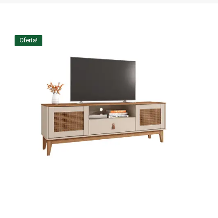
Home Theater
Painel
Oferta!
Rack
Aparador
Balcão
Bancada
Buffets
Livreiro
Luminária
Mesa de Apoio
Mesa de Centro