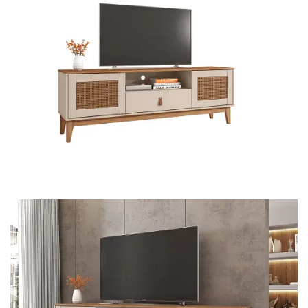
Mesa de Canto
Mesa Lateral
Nicho
Sala de Jantar ⬇
Mesa de Jantar
Mesa
Cristaleira
Adega
Buffets
Quarto ⬇
Cama