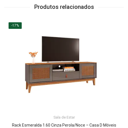
Produtos relacionados
-17%
LER MAIS
Sala de Estar
Rack Esmeralda 1.60 Cinza Perola/Noce – Casa D Móveis