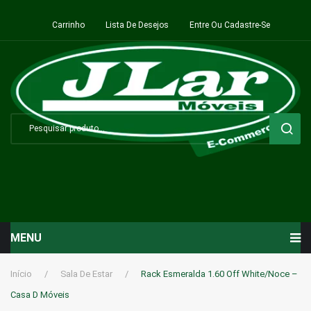
Carrinho
Lista De Desejos
Entre Ou Cadastre-Se
MENU
Início
Início
/
Sala De Estar
/
Rack Esmeralda 1.60 Off White/Noce –
Casa D Móveis
Sala de Estar ⬇