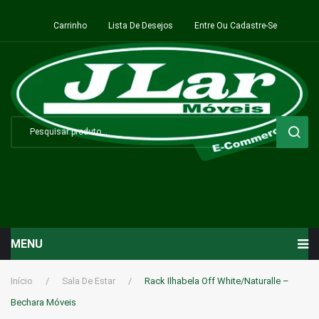
Carrinho
Lista De Desejos
Entre Ou Cadastre-Se
MENU
Início
Início
/
Sala De Estar
/
Rack Ilhabela Off White/Naturalle –
Bechara Móveis
Sala de Estar ⬇