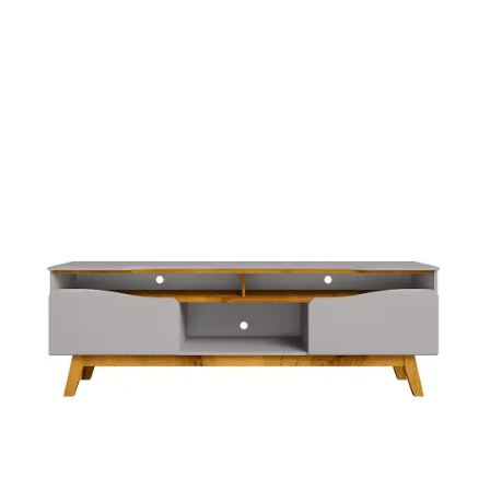
Fruteira
Fogões ⬇
Fogareiro
Banheiro ⬇
Armário de Banheiro
Espelheira
Cadeiras ⬇
Cadeiras
Gamer
Retrô