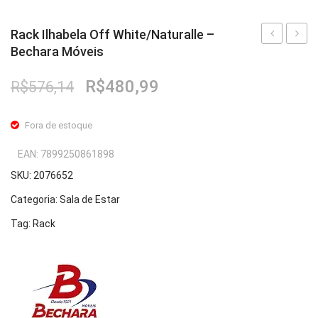
Rack Ilhabela Off White/Naturalle –
Bechara Móveis
Ilhabela
Camar
Off
Rouge
O
O
R$
480,99
R$
576,14
White/Cin
Branc
preço
preço
–
–
original
atual
Fora de estoque
Bechara
Becha
era:
é:
R$576,14.
R$480,99.
Móveis
Móvei
EAN:
7899250861898
SKU:
2076652
Categoria:
Sala de Estar
Tag:
Rack