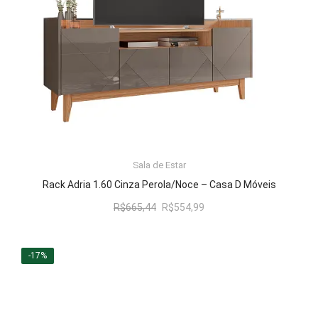
LER MAIS
Sala de Estar
Rack Adria 1.60 Cinza Perola/Noce – Casa D Móveis
O
O
R$
665,44
R$
554,99
preço
preço
original
atual
era:
é:
-17%
R$665,44.
R$554,99.