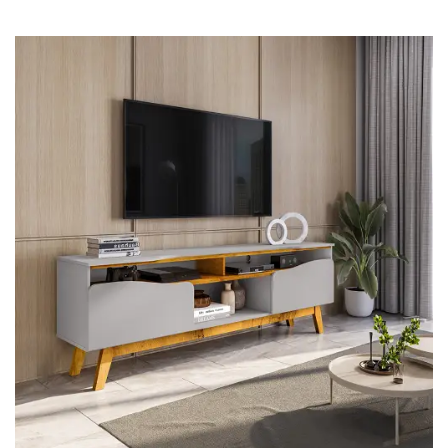
Cômoda
Penteadeira
Guarda Roupas
Roupeiro
Mesa de Cabeceira
Sapateira
Cabeceira
Beliche
Baú
Closet Modulado
Escritório ⬇
Escrivaninha