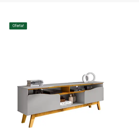
Home Theater
Painel
Oferta!
Rack
Aparador
Balcão
Bancada
Buffets
Livreiro
Luminária
Mesa de Apoio
Mesa de Centro