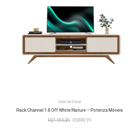
Sala de Estar
LER MAIS
Rack Channel 1.8 Off White/Nature – Potenza Móveis
O
O
R$
1.065,85
R$
888,99
preço
preço
original
atual