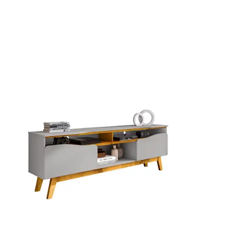
Mesa de Canto
Mesa Lateral
Nicho
Sala de Jantar ⬇
Mesa de Jantar
Mesa
Cristaleira
Adega
Buffets
Quarto ⬇
Cama