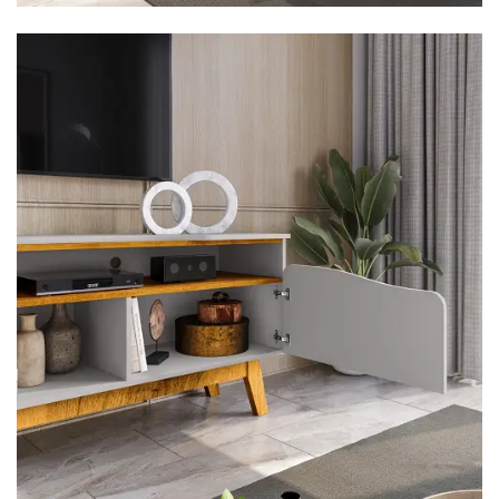
Mesa para Computador
Estante
Armário Organizador
Área de Serviço ⬇
Armário Multiuso
Tábua de Passar
Infantil ⬇
Berço
Cozinha ⬇
Armário de Cozinha
Balcão de Cozinha