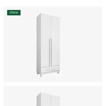
Home Theater
Oferta!
Painel
Rack
Aparador
Balcão
Bancada
Buffets
Livreiro
Luminária
Mesa de Apoio
Mesa de Centro