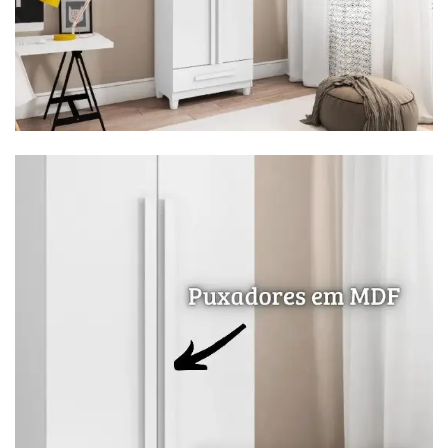
Cômoda
Penteadeira
Guarda Roupas
Roupeiro
Mesa de Cabeceira
Sapateira
Cabeceira
Beliche
Baú
Closet Modulado
Escritório ⬇
Escrivaninha