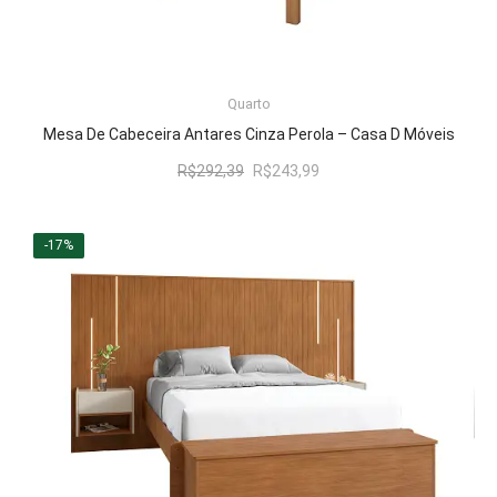
LER MAIS
Quarto
Mesa De Cabeceira Antares Cinza Perola – Casa D Móveis
O
O
R$
292,39
R$
243,99
preço
preço
original
atual
era:
é:
-17%
R$292,39.
R$243,99.