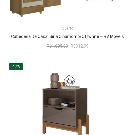
LER MAIS
Quarto
Cabeceira De Casal Síria Cinamomo/Offwhite – RV Móveis
O
O
R$
1.095,00
R$
912,99
preço
preço
original
atual
era:
é:
-17%
R$1.095,00.
R$912,99.