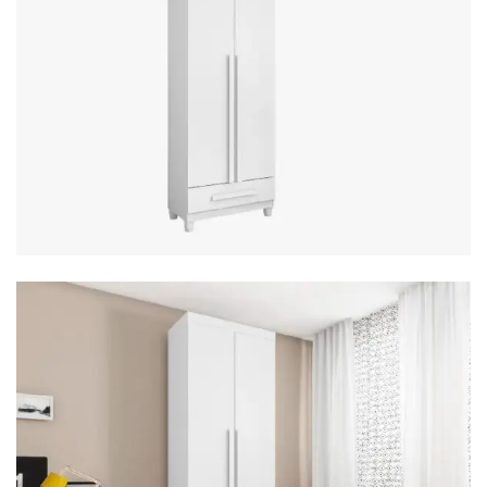
Mesa de Canto
Mesa Lateral
Nicho
Sala de Jantar ⬇
Mesa de Jantar
Mesa
Cristaleira
Adega
Buffets
Quarto ⬇
Cama