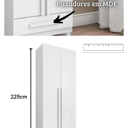
Mesa para Computador
Estante
Armário Organizador
Área de Serviço ⬇
Armário Multiuso
Tábua de Passar
Infantil ⬇
Berço
Cozinha ⬇
Armário de Cozinha
Balcão de Cozinha