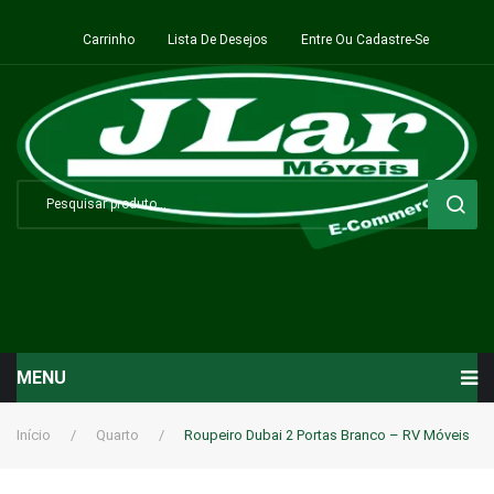
Carrinho
Lista De Desejos
Entre Ou Cadastre-Se
MENU
Início
Início
/
Quarto
/
Roupeiro Dubai 2 Portas Branco – RV Móveis
Sala de Estar ⬇