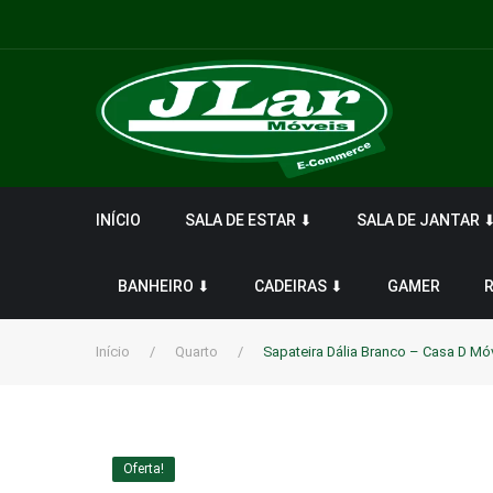
INÍCIO
SALA DE ESTAR ⬇
SALA DE JANTAR 
BANHEIRO ⬇
CADEIRAS ⬇
GAMER
Início
/
Quarto
/
Sapateira Dália Branco – Casa D Mó
Oferta!