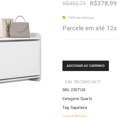
O
R$
378,99
R$
453,71
preço
original
1000 em estoque
era:
Parcele em até 12
R$453,71
Sapateira Dália Branco - Casa D
ADICIONAR AO CARRINHO
EAN:
7897289518677
SKU:
2307120
Categoria:
Quarto
Tag:
Sapateira
Casa D Móveis