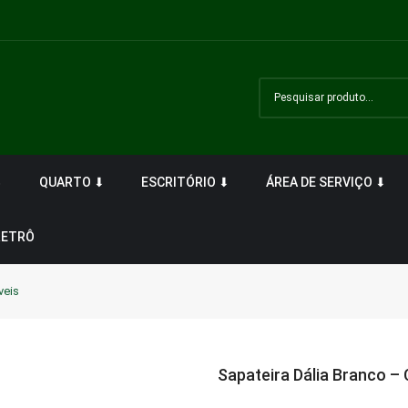
⬇
QUARTO ⬇
ESCRITÓRIO ⬇
ÁREA DE SERVIÇO ⬇
RETRÔ
veis
Sapateira Dália Branco –