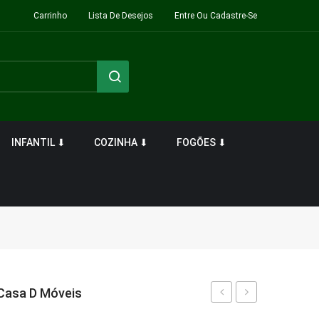
Carrinho
Lista De Desejos
Entre Ou Cadastre-Se
INFANTIL ⬇
COZINHA ⬇
FOGÕES ⬇
 Casa D Móveis
Banco
Dália