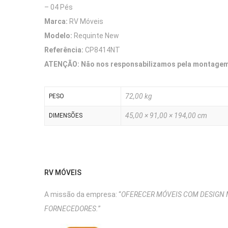
– 04 Pés
Marca:
RV Móveis
Modelo:
Requinte New
Referência:
CP8414NT
ATENÇÃO: Não nos responsabilizamos pela montagem 
72,00 kg
PESO
45,00 × 91,00 × 194,00 cm
DIMENSÕES
RV MÓVEIS
A missão da empresa: “
OFERECER MÓVEIS COM DESIGN 
FORNECEDORES.
”