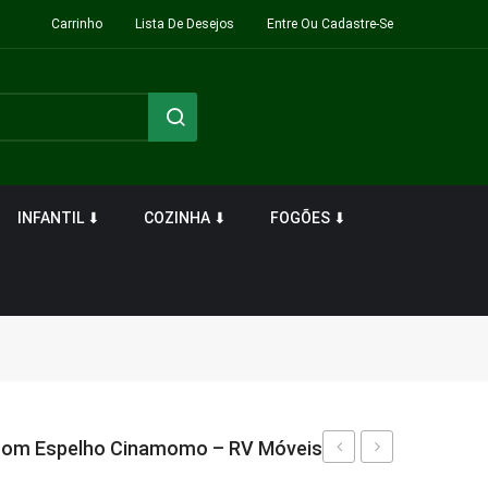
Carrinho
Lista De Desejos
Entre Ou Cadastre-Se
INFANTIL ⬇
COZINHA ⬇
FOGÕES ⬇
 Com Espelho Cinamomo – RV Móveis
Roupa
Sapateira