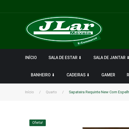
INÍCIO
SALA DE ESTAR ⬇
SALA DE JANTAR 
BANHEIRO ⬇
CADEIRAS ⬇
GAMER
Início
/
Quarto
/
Sapateira Requinte New Com Espel
Oferta!