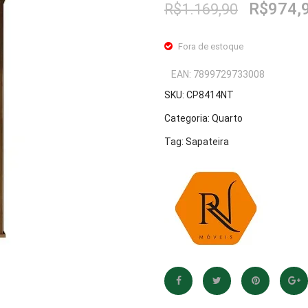
O
R$
974,
R$
1.169,90
preço
original
Fora de estoque
era:
R$1.169
EAN:
7899729733008
SKU:
CP8414NT
Categoria:
Quarto
Tag:
Sapateira