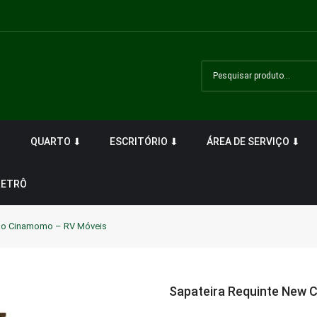
⬇
QUARTO ⬇
ESCRITÓRIO ⬇
ÁREA DE SERVIÇO ⬇
RETRÔ
ho Cinamomo – RV Móveis
Sapateira Requinte New