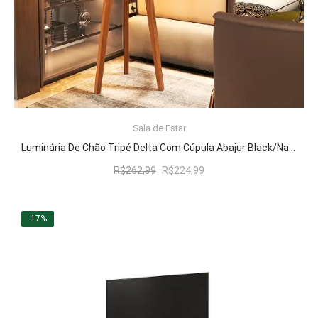
ADICIONAR AO CARRINHO
Sala de Estar
Luminária De Chão Tripé Delta Com Cúpula Abajur Black/Nature
O
O
R$
262,99
R$
224,99
preço
preço
original
atual
era:
é:
-17%
R$262,99.
R$224,99.