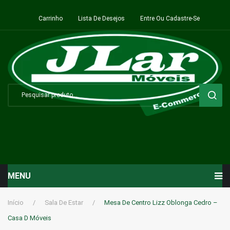
Carrinho
Lista De Desejos
Entre Ou Cadastre-Se
MENU
Início
Início
/
Sala De Estar
/
Mesa De Centro Lizz Oblonga Cedro –
Casa D Móveis
Sala de Estar ⬇