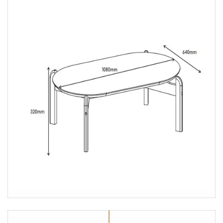
Mesa para Computador
Estante
Armário Organizador
Área de Serviço ⬇
Armário Multiuso
Tábua de Passar
Infantil ⬇
Berço
Cozinha ⬇
Armário de Cozinha
Balcão de Cozinha