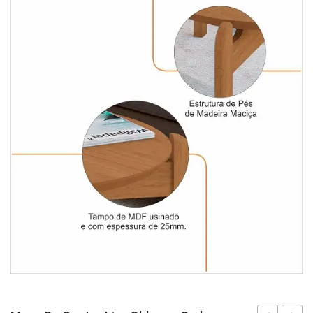
Fruteira
Fogões ⬇
Fogareiro
Banheiro ⬇
Armário de Banheiro
Espelheira
Cadeiras ⬇
Cadeiras
Gamer
Retrô