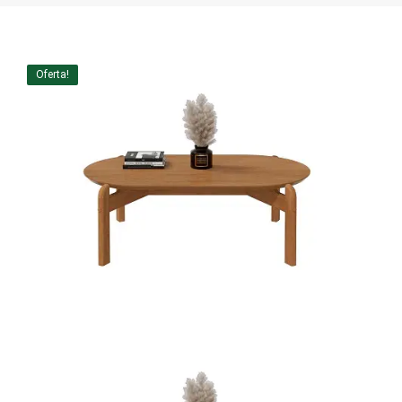
Home Theater
Painel
Oferta!
Rack
Aparador
Balcão
Bancada
Buffets
Livreiro
Luminária
Mesa de Apoio
Mesa de Centro