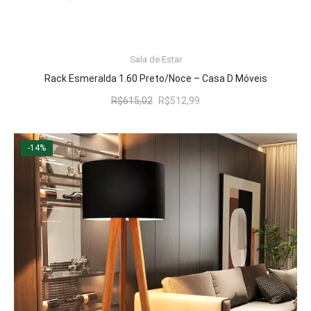
LER MAIS
Sala de Estar
Rack Esmeralda 1.60 Preto/Noce – Casa D Móveis
O
O
R$
615,02
R$
512,99
preço
preço
original
atual
era:
é:
-14%
R$615,02.
R$512,99.