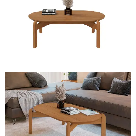
Mesa de Canto
Mesa Lateral
Nicho
Sala de Jantar ⬇
Mesa de Jantar
Mesa
Cristaleira
Adega
Buffets
Quarto ⬇
Cama