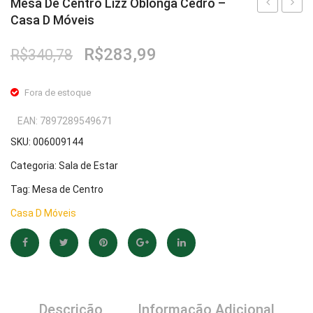
Mesa De Centro Lizz Oblonga Cedro –
Casa D Móveis
De
De
Cabeceira
Centr
O
O
R$
283,99
R$
340,78
Antares
Lizz
preço
preço
Off
Oblon
original
atual
Fora de estoque
White
Off
era:
é:
R$340,78.
R$283,99.
–
White
EAN:
7897289549671
Casa
–
SKU:
006009144
D
Casa
Categoria:
Sala de Estar
Móveis
D
Tag:
Mesa de Centro
Móvei
Casa D Móveis
Descrição
Informação Adicional