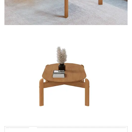
Cômoda
Penteadeira
Guarda Roupas
Roupeiro
Mesa de Cabeceira
Sapateira
Cabeceira
Beliche
Baú
Closet Modulado
Escritório ⬇
Escrivaninha