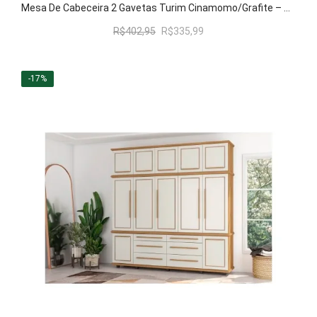
Mesa De Cabeceira 2 Gavetas Turim Cinamomo/Grafite – RV Móveis
O
O
R$
402,95
R$
335,99
preço
preço
original
atual
era:
é:
-17%
R$402,95.
R$335,99.