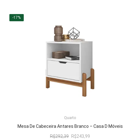
-17%
LER MAIS
Quarto
Mesa De Cabeceira Antares Branco – Casa D Móveis
O
O
R$
292,39
R$
243,99