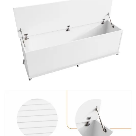
Fruteira
Fogões ⬇
Fogareiro
Banheiro ⬇
Armário de Banheiro
Espelheira
Cadeiras ⬇
Cadeiras
Gamer
Retrô