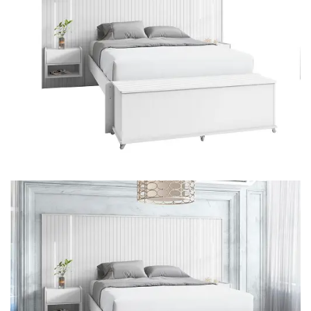
Mesa de Canto
Mesa Lateral
Nicho
Sala de Jantar ⬇
Mesa de Jantar
Mesa
Cristaleira
Adega
Buffets
Quarto ⬇
Cama