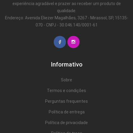
experiência agradável e prazer ao receber um produto de
ATENÇÃO: Não nos responsabilizamos pela montagem deste
qualidade.
produto. Dependendo do nível de dificuldade, aconselhamos a
Endereço: Avenida Eliezer Magalhães, 3267 - Mirassol, SP, 15135-
contratação de um profissional.
070 - CNPJ - 30.046.140/0001-61
Informativo
Sobre
Termos e condições
Perguntas frequentes
Política de entrega
Política de privacidade