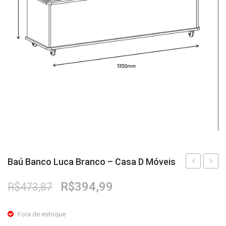
Baú Banco Luca Branco – Casa D Móveis
Adega
Banco
O
O
R$
394,99
R$
473,87
Lizz
Luca
preço
preço
Off
Cedro
original
atual
Fora de estoque
White/Cedr
–
era:
é: