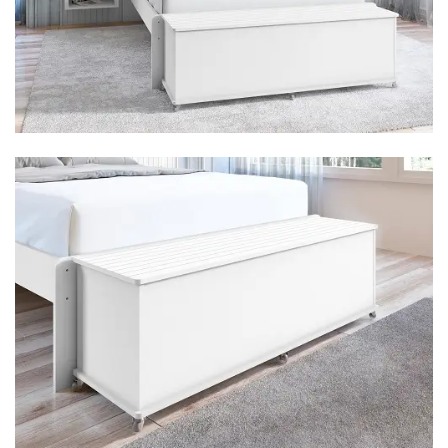
Cômoda
Penteadeira
Guarda Roupas
Roupeiro
Mesa de Cabeceira
Sapateira
Cabeceira
Beliche
Baú
Closet Modulado
Escritório ⬇
Escrivaninha