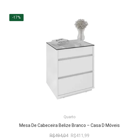
preço
preço
original
atual
era:
é:
-17%
R$292,39.
R$243,99.
LER MAIS
Quarto
Mesa De Cabeceira Belize Branco – Casa D Móveis
O
O
R$
494,04
R$
411,99