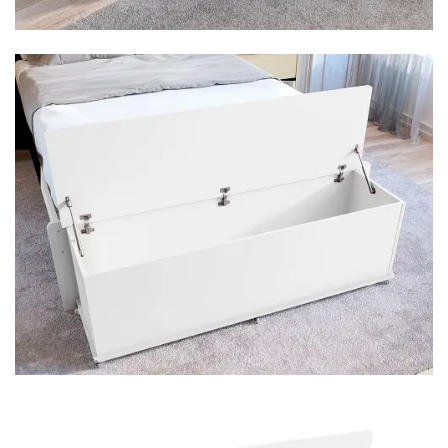
Mesa para Computador
Estante
Armário Organizador
Área de Serviço ⬇
Armário Multiuso
Tábua de Passar
Infantil ⬇
Berço
Cozinha ⬇
Armário de Cozinha
Balcão de Cozinha