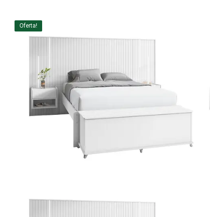
Home Theater
Oferta!
Painel
Rack
Aparador
Balcão
Bancada
Buffets
Livreiro
Luminária
Mesa de Apoio
Mesa de Centro