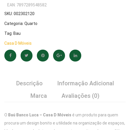
–
Casa
R$473,87.
R$394,99.
EAN:
7897289548582
Casa
D
SKU:
002302120
D
Móvei
Categoria:
Quarto
Móveis
Tag:
Bau
Casa D Móveis
Descrição
Informação Adicional
Marca
Avaliações (0)
O
Baú Banco Luca – Casa D Móveis
é um produto para quem
procura um design bonito e utilidade na organização de espaços,