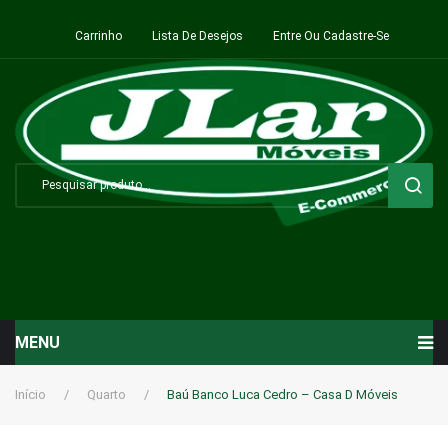
Carrinho
Lista De Desejos
Entre Ou Cadastre-Se
MENU
Início
Início
/
Quarto
/
Baú Banco Luca Cedro – Casa D Móveis
Sala de Estar ⬇