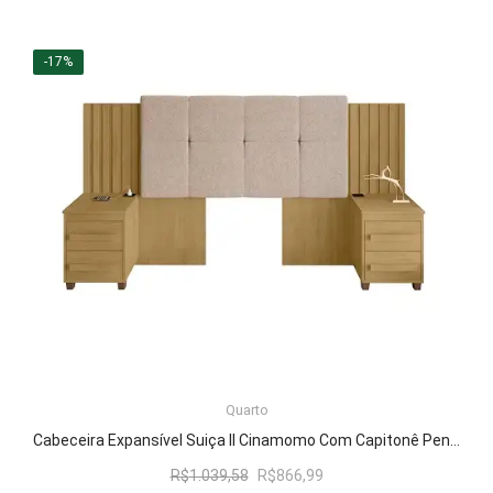
-17%
LER MAIS
Quarto
Cabeceira Expansível Suiça II Cinamomo Com Capitonê Pena Caramelo – RV Móveis
O
O
R$
1.039,58
R$
866,99