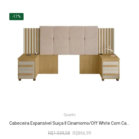
preço
preço
original
atual
era:
é:
-17%
R$494,04.
R$411,99.
LER MAIS
Quarto
Cabeceira Expansível Suiça II Cinamomo/Off White Com Capitonê Pena Caramelo – RV Móveis
O
O
R$
1.039,58
R$
866,99