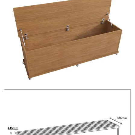
Fruteira
Fogões ⬇
Fogareiro
Banheiro ⬇
Armário de Banheiro
Espelheira
Cadeiras ⬇
Cadeiras
Gamer
Retrô