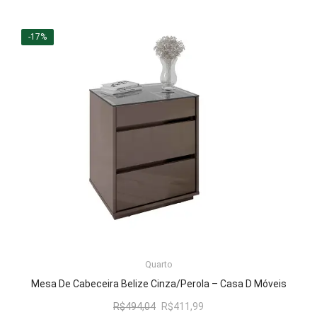
preço
preço
original
atual
era:
é:
-17%
R$977,99.
R$814,99.
LER MAIS
Quarto
Mesa De Cabeceira Belize Cinza/Perola – Casa D Móveis
O
O
R$
494,04
R$
411,99