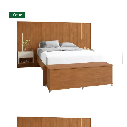
Home Theater
Oferta!
Painel
Rack
Aparador
Balcão
Bancada
Buffets
Livreiro
Luminária
Mesa de Apoio
Mesa de Centro