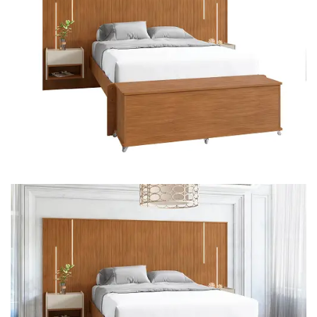
Mesa de Canto
Mesa Lateral
Nicho
Sala de Jantar ⬇
Mesa de Jantar
Mesa
Cristaleira
Adega
Buffets
Quarto ⬇
Cama