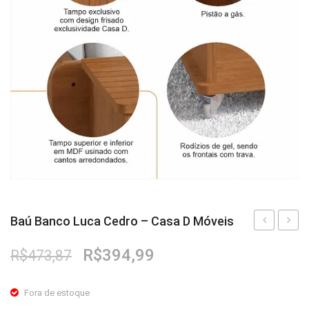
Baú Banco Luca Cedro – Casa D Móveis
Banco
Grace
O
O
R$
394,99
R$
473,87
Luca
Cinza
preço
preço
Branco
Perol
original
atual
Fora de estoque
–
–
era:
é: