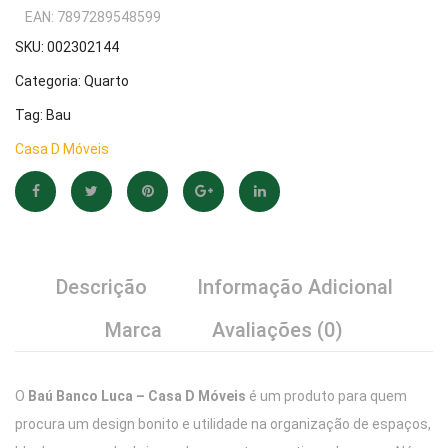
Casa
Casa
R$473,87.
R$394,99.
EAN:
7897289548599
D
D
SKU:
002302144
Móveis
Móvei
Categoria:
Quarto
Tag:
Bau
Casa D Móveis
Descrição
Informação Adicional
Marca
Avaliações (0)
O
Baú Banco Luca – Casa D Móveis
é um produto para quem
procura um design bonito e utilidade na organização de espaços,