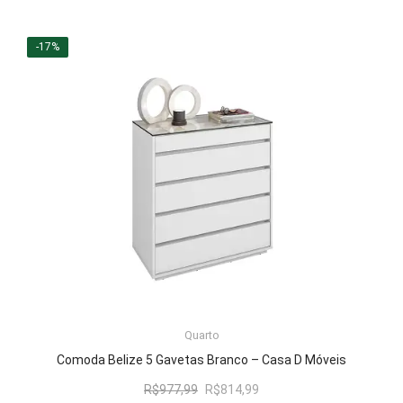
preço
preço
original
atual
era:
é:
-17%
R$1.039,58.
R$866,99.
LER MAIS
Quarto
Comoda Belize 5 Gavetas Branco – Casa D Móveis
O
O
R$
977,99
R$
814,99