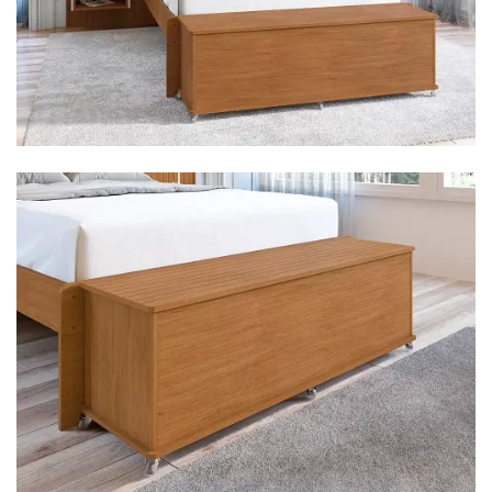
Cômoda
Penteadeira
Guarda Roupas
Roupeiro
Mesa de Cabeceira
Sapateira
Cabeceira
Beliche
Baú
Closet Modulado
Escritório ⬇
Escrivaninha